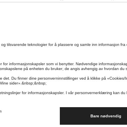
0
Vanlige spørsmål
Kappahl Club
Bærekraft
Bestilling
Medlemsvilkår
Jobbe hos oss
Kontakt oss
Presse
Finn butikk
Tilgjengelighet
Personal shopping
Sjekk saldo på
gavekortet
Angre kjøpet ditt