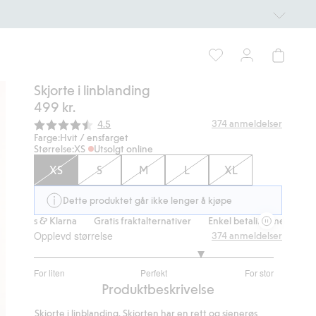
Skjorte i linblanding
499 kr.
Gjennomsnittskarakter:
374
anmeldelser
4.5
Farge:
Hvit / ensfarget
Størrelse:
XS
Utsolgt online
XS
S
M
L
XL
Dette produktet går ikke lenger å kjøpe
ipps & Klarna
Gratis fraktalternativer
Enkel betaling med Vipps & Kl
Opplevd størrelse
374
anmeldelser
3.809210526315789
For liten
Perfekt
For stor
av
Basert
Produktbeskrivelse
5
på
Skjorte i linblanding. Skjorten har en rett og sjenerøs