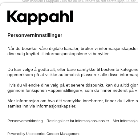
Som medlem i Kappahl Club får du 15% rabatt på ditt første kjøp. Du får
unike medlemstilbud, alltid fri frakt (til utleveringssted) ved kjøp over 50
kr, og du samler poeng på alle dine kjøp og aktiviteter.
Bli medlem
Norway
Bytt sted
Cookies