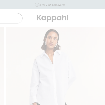
3 for 2 på barnevarer
Ikke Newbie. Gjelder når du handler 2 eller flere varer som
inngår i tilbudet tom. 17/8 i butikk & online for deg som er
eller blir medlem. Kan ikke kombineres med andre tilbud
eller rabatter.
Handle nå
Gratis fraktalternativer
Enkel betaling med V