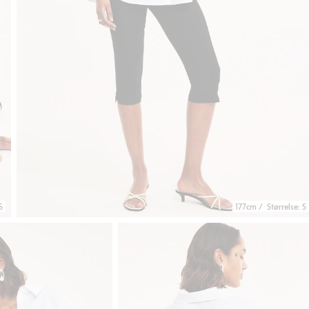
S
177cm / Størrelse: S