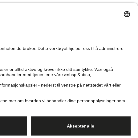
Kjøpsvilkår
Newbie Global
Personvernerklæring
Affiliate
Informasjonskapsler
Vilkår #YesKappahl
#YesNewbie