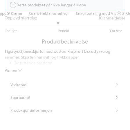
Dette produktet går ikke lenger å kjøpe
ps & Klarna
Gratis fraktalternativer
Enkel betaling med Vipps & Kla
Opplevd størrelse
10
anmeldelser
2.8
For liten
Perfekt
For stor
av
Basert
5
Produktbeskrivelse
på
10
Figursydd jeansskjorte med western-inspirert bærestykke og
stemmer
sømmer. Skjorten har snitt og trykknapper.
Tettsittende passform
Trykknapper
Vis mer
Lengde 66 cm i størrelse S
Artikkelnummer
:
487546
Vaskeråd
Sporbarhet
Produksjonsinformasjon