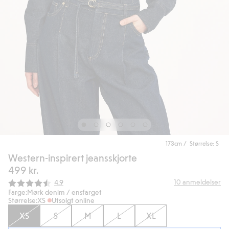
173cm / Størrelse: S
Western-inspirert jeansskjorte
499 kr.
Gjennomsnittskarakter:
10
anmeldelser
4.9
Farge:
Mørk denim / ensfarget
Størrelse:
XS
Utsolgt online
XS
S
M
L
XL