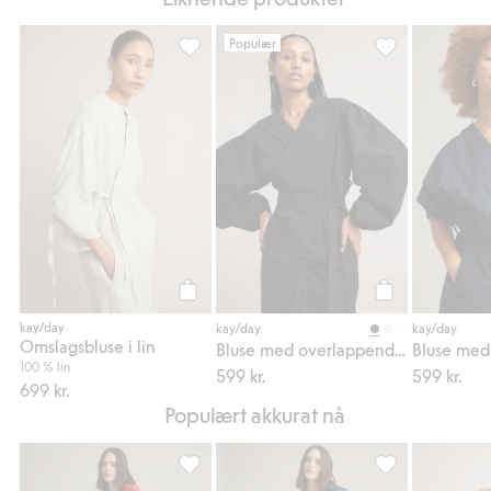
Populær
Omslagsbluse i lin, Legg til i favoriter
Bluse med overl
Legg til
Legg til
kay/day
kay/day
kay/day
Omslagsbluse i lin
Bluse med overlappende snitt og ballongermer
Bluse med 
100 % lin
599 kr.
599 kr.
699 kr.
Populært akkurat nå
Linbukser med barrel fit, Legg til i favorite
Linbukser med bar