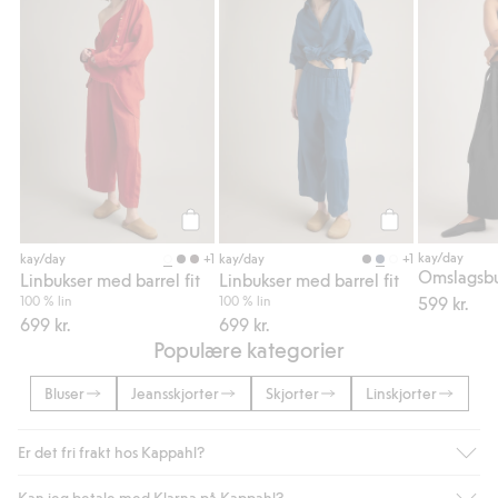
Legg til
Legg til
kay/day
+1
+1
kay/day
kay/day
Linbukser med barrel fit
Linbukser med barrel fit
100 % lin
100 % lin
599 kr.
699 kr.
699 kr.
Populære kategorier
Bluser
Jeansskjorter
Skjorter
Linskjorter
Er det fri frakt hos Kappahl?
Kan jeg betale med Klarna på Kappahl?