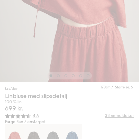
178cm / Størrelse: S
kay/day
Linbluse med slipsdetalj
100 % lin
699 kr.
Gjennomsnittskarakter:
33
anmeldelser
4.6
Farge:
Rød / ensfarget