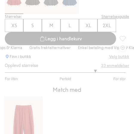
Størrelse:
Størrelsesguide
XS
S
M
L
XL
2XL
Legg i handlekurv
Linbluse
 & Klarna
Gratis fraktalternativer
Enkel betaling med Vipps & Klarna
Finn i butikk
Velg butikk
Opplevd størrelse
33
anmeldelser
4
For liten
Perfekt
For stor
av
Basert
5
Match med
på
26
stemmer