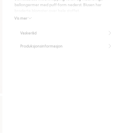
360
ballongermer med puff-form nederst. Blusen har
stemmer
broderte blomster over hele stoffet.
Lengde 64 cm i størrelse S
Vis mer
Artikkelnummer
:
413336
Vaskeråd
Produksjonsinformasjon