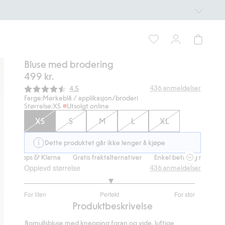
Bluse med brodering
499 kr.
Gjennomsnittskarakter:
436
anmeldelser
4.5
Farge:
Mørkeblå / applikasjon/broderi
Størrelse:
XS
Utsolgt online
XS
S
M
L
XL
Dette produktet går ikke lenger å kjøpe
 Vipps & Klarna
Gratis fraktalternativer
Enkel betaling med Vipps & 
Opplevd størrelse
436
anmeldelser
3.033333333333333
For liten
Perfekt
For stor
av
Basert
Produktbeskrivelse
5
på
Bomullsbluse med knepping foran og vide, luftige