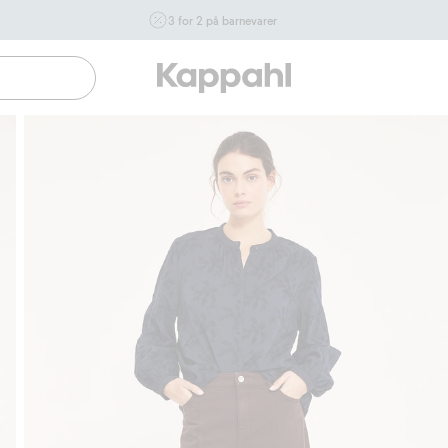
3 for 2 på barnevarer
Ikke Newbie. Gjelder når du handler 2 eller flere varer som
inngår i tilbudet tom. 17/8 i butikk & online for deg som er
eller blir medlem. Kan ikke kombineres med andre tilbud
eller rabatter.
Handle nå
Gratis fraktalternativer
Enkel betaling med