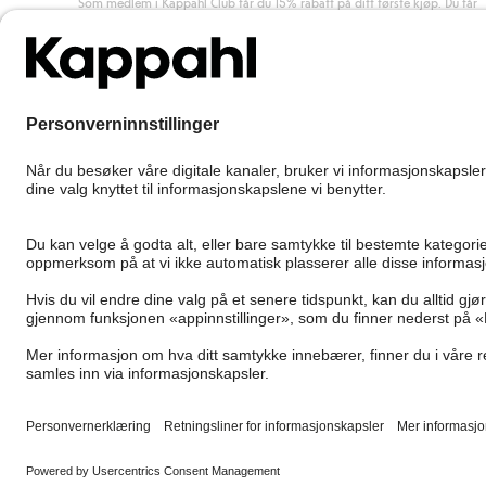
Som medlem i Kappahl Club får du 15% rabatt på ditt første kjøp. Du får
unike medlemstilbud, alltid fri frakt (til utleveringssted) ved kjøp over 50
kr, og du samler poeng på alle dine kjøp og aktiviteter.
Bli medlem
Norway
Bytt sted
Cookies