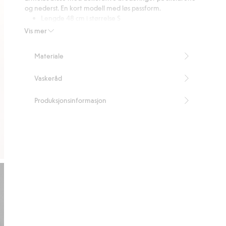
19
og nederst. En kort modell med løs passform.
stemmer
Lengde 48 cm i størrelse S
Inneholder 30 % CIRCULOSE®.
Vis mer
Artikkelnummer
:
344283
CIRCULOSE®
Materiale
Vaskeråd
Produksjonsinformasjon