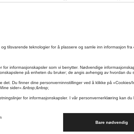
0
Vanlige spørsmål
Kappahl Club
Bærekraft
Bestilling
Medlemsvilkår
Jobbe hos oss
Kontakt oss
Presse
Finn butikk
Tilgjengelighet
Personal shopping
Sjekk saldo på
gavekortet
Angre kjøpet ditt