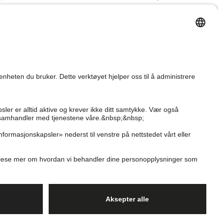
Kjøpsvilkår
Newbie Global
Personvernerklæring
Affiliate
Informasjonskapsler
Vilkår #YesKappahl
#YesNewbie