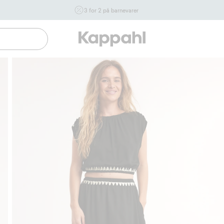
3 for 2 på barnevarer
Ikke Newbie. Gjelder når du handler 2 eller flere varer som
inngår i tilbudet tom. 17/8 i butikk & online for deg som er
eller blir medlem. Kan ikke kombineres med andre tilbud
eller rabatter.
Handle nå
Gratis fraktalternativer
Enkel betaling med Vi