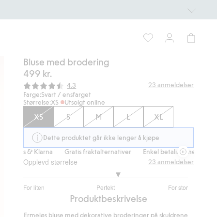
Bluse med brodering
499 kr.
Gjennomsnittskarakter:
23
anmeldelser
4.3
Farge:
Svart / ensfarget
Størrelse:
XS
Utsolgt online
XS
S
M
L
XL
Dette produktet går ikke lenger å kjøpe
pps & Klarna
Gratis fraktalternativer
Enkel betaling med Vipps & Kl
Opplevd størrelse
23
anmeldelser
3.315789473684211
For liten
Perfekt
For stor
av
Basert
Produktbeskrivelse
5
på
Ermeløs bluse med dekorative broderinger på skuldrene