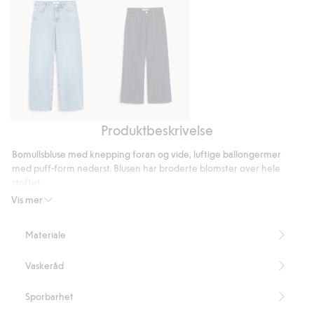
stemmer
Produktbeskrivelse
Wide
Wide
jeans
jeans
Bomullsbluse med knepping foran og vide, luftige ballongermer
high
high
med puff-form nederst. Blusen har broderte blomster over hele
waist
waist
stoffet.
Lengde 64 cm i størrelse S
Vis mer
Artikkelnummer
:
324558
Materiale
Vaskeråd
Sporbarhet