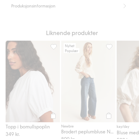
Produksjonsinformasjon
Liknende produkter
Nyhet
Populær
Topp i bomullspoplin, Legg til i favoriter
Brodert peplumb
Legg til
Legg til
Topp i bomullspoplin
Newbie
kay/day
Brodert peplumbluse Newbie Woman
Bluse med 
349 kr.
899 kr.