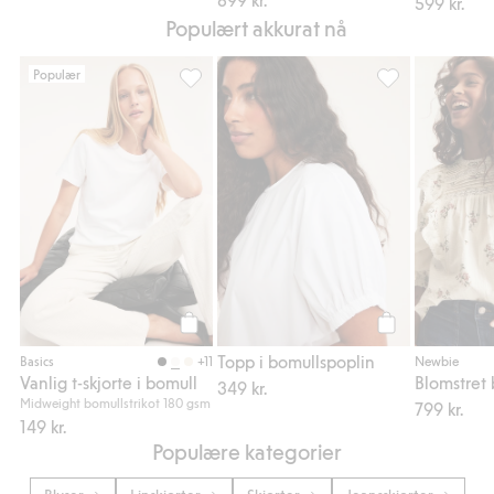
599 kr.
Populært akkurat nå
Populær
Vanlig t-skjorte i bomull, Legg til i favorite
Topp i bomullspo
Legg til
Legg til
Topp i bomullspoplin
+11
Basics
Newbie
Vanlig t-skjorte i bomull
349 kr.
Midweight bomullstrikot 180 gsm
799 kr.
149 kr.
Populære kategorier