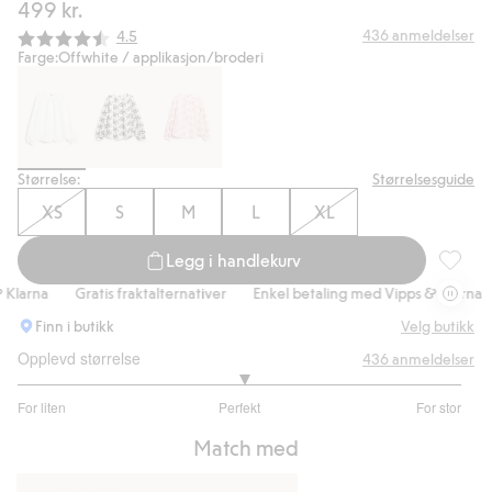
499 kr.
Gjennomsnittskarakter:
436
anmeldelser
4.5
Farge:
Offwhite / applikasjon/broderi
Størrelse:
Størrelsesguide
XS
S
M
L
XL
Legg i handlekurv
Bluse m
arna
Gratis fraktalternativer
Enkel betaling med Vipps & Klarna
G
Finn i butikk
Velg butikk
Opplevd størrelse
436
anmeldelser
3.033333333333333
For liten
Perfekt
For stor
av
Basert
5
Match med
på
360