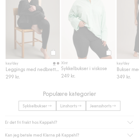
Legg til
Legg til
Xlnt
kay/day
kay/day
Sykkelbukser i viskose
Leggings med nedbrettbar midje
249 kr.
299 kr.
349 kr.
Populære kategorier
Sykkelbukser
Linshorts
Jeansshorts
Er det fri frakt hos Kappahl?
Kan jeg betale med Klarna på Kappahl?
Som medlem i Kappahl Club har du alltid gratis frakt til butikk,