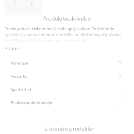
Produktbeskrivelse
Singlet
med
Treningsshorts i bikermodell i behagelig viskose. Tettsittende
snor
sykkelbukser med høy, bred nedfellbar midje i behagelig, elastisk
stoff. Passer både til trening og hverdagsbruk.
Tettsittende passform
Vis mer
Bikermodell
Høy midje som kan brettes ned
Materiale
Stretch
Lengde på innersøm 19,5 cm i størrelse S
Vaskeråd
Inneholder 93 % Livaeco by Birla Cellulose™-viskosefiber.
Artikkelnummer
:
446617
Sporbarhet
LENZING™ ECOVERO™ Blend
Produksjonsinformasjon
Liknende produkter