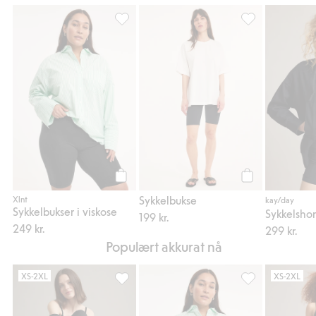
Sykkelbukser i viskose, Legg til i favoriter
Sykkelbukse, Leg
Legg til
Legg til
Sykkelbukse
Xlnt
kay/day
Sykkelbukser i viskose
199 kr.
249 kr.
299 kr.
Populært akkurat nå
XS-2XL
XS-2XL
Leggings med nedbrettbar midje, Legg til i
Sykkelbukser i vi