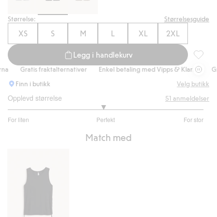
Størrelse:
Størrelsesguide
XS
S
M
L
XL
2XL
Legg i handlekurv
Sykkelb
a
Gratis fraktalternativer
Enkel betaling med Vipps & Klarna
Grat
Finn i butikk
Velg butikk
Opplevd størrelse
51
anmeldelser
2.944444444444444
For liten
Perfekt
For stor
av
Basert
5
Match med
på
36
stemmer