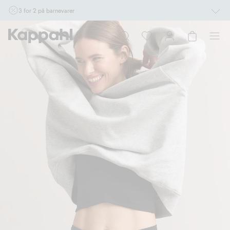
3 for 2 på barnevarer
Ikke Newbie. Gjelder når du handler 2 eller flere varer som inngår i tilbudet tom.
17/8 i butikk & online for deg som er eller blir medlem. Kan ikke kombineres med
andre tilbud eller rabatter.
Handle nå