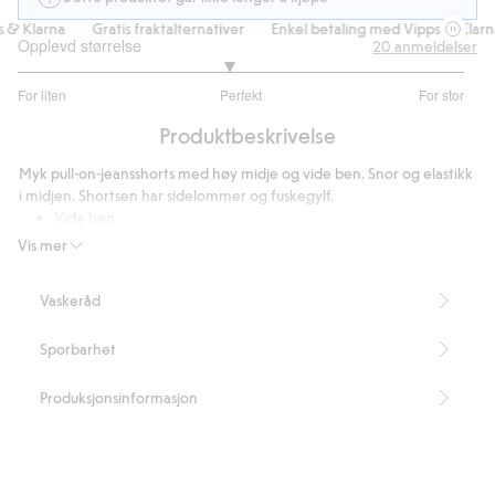
& Klarna
Gratis fraktalternativer
Enkel betaling med Vipps & Klarna
Opplevd størrelse
20
anmeldelser
2.882352941176471
For liten
Perfekt
For stor
av
Basert
5
Produktbeskrivelse
på
17
Myk pull-on-jeansshorts med høy midje og vide ben. Snor og elastikk
stemmer
i midjen. Shortsen har sidelommer og fuskegylf.
Vide ben
Høy midje
Vis mer
Innerbenslengde 12 cm i størrelse 38.
Artikkelnummer
:
434266
Vaskeråd
Sporbarhet
Produksjonsinformasjon