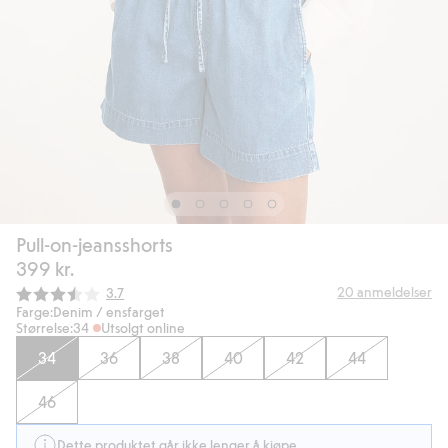
Pull-on-jeansshorts
399 kr.
Gjennomsnittskarakter:
20
anmeldelser
3.7
Farge:
Denim / ensfarget
Størrelse:
34
Utsolgt online
34
36
38
40
42
44
46
Dette produktet går ikke lenger å kjøpe