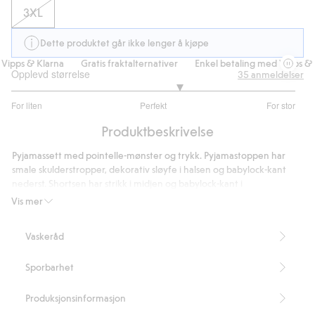
3XL
Dette produktet går ikke lenger å kjøpe
ipps & Klarna
Gratis fraktalternativer
Enkel betaling med Vipps & Kl
Opplevd størrelse
35
anmeldelser
3.37037037037037
For liten
Perfekt
For stor
av
Basert
5
Produktbeskrivelse
på
27
Pyjamassett med pointelle-mønster og trykk. Pyjamastoppen har
stemmer
smale skulderstropper, dekorativ sløyfe i halsen og babylock-kant
nederst. Shortsen har strikk i midjen og babylock-kant i
benåpningene.
Vis mer
Sett med singlet og shorts
Tettsittende passform
Vaskeråd
Overdelens lengde: 49 cm i størrelse S
Innerbenslengde: 7 cm i størrelse S
Sporbarhet
Artikkelnummer
:
837716
Produksjonsinformasjon