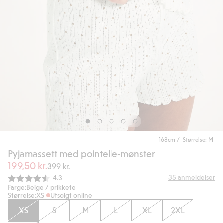
168cm / Størrelse: M
Pyjamassett med pointelle-mønster
199,50 kr.
399 kr.
Gjennomsnittskarakter:
35
anmeldelser
4.3
Farge:
Beige / prikkete
Størrelse:
XS
Utsolgt online
XS
S
M
L
XL
2XL