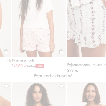
Legg til
Legg til
Pyjamasshorts
Pyjamasshorts i musseli
149,50 kr.
-50%
299 kr.
299 kr.
Populært akkurat nå
avoriter
Blonder med volanger, Legg til i favoriter
Singlet med blonder, Legg til 