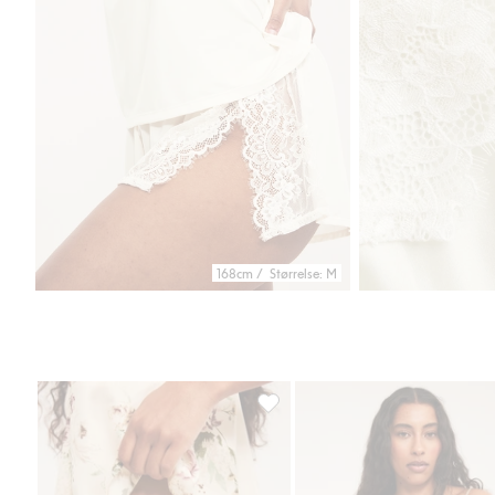
168cm / Størrelse: M
Korte shorts i sateng, Legg til i f