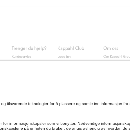
ring med Helthjem koster 49 NOK og 99 NOK for hjemlevering med Bring ua
og andre betalingsmåter.
 du klikker på "Fullfør kjøp" godkjenner du Kappahls generelle vilkår.
Les m
Trenger du hjelp?
Kappahl Club
Om oss
Kundeservice
Logg inn
Om Kappahl Gro
0
Vanlige spørsmål
Kappahl Club
Bærekraft
Bestilling
Medlemsvilkår
Jobbe hos oss
Kontakt oss
Presse
Finn butikk
Tilgjengelighet
Personal shopping
Sjekk saldo på
gavekortet
Angre kjøpet ditt