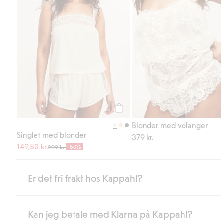
Legg til
Blonder med volanger
Singlet med blonder
379 kr.
149,50 kr.
-50%
299 kr.
Er det fri frakt hos Kappahl?
Kan jeg betale med Klarna på Kappahl?
Som medlem i Kappahl Club har du alltid gratis frakt til butikk,