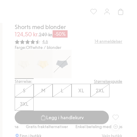
Shorts med blonder
124,50 kr.
-50%
249 kr.
Gjennomsnittskarakter:
14
anmeldelser
4.6
Farge:
Offwhite / blonder
Størrelse:
Størrelsesguide
S
M
L
XL
2XL
3XL
Legg i handlekurv
Shorts med b
a
Gratis fraktalternativer
Enkel betaling med Vipps & Klarna
Grat
Finn i butikk
Velg butikk