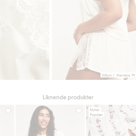
168cm / Størrelse: M
Liknende produkter
Nyhet
Populær
avoriter
Korte shorts i sateng, Legg til i favoriter
Pyjamasshorts, Legg til i favor