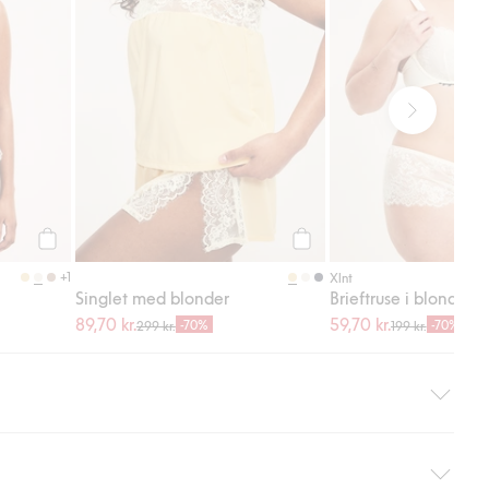
Legg til
Legg til
+1
Xlnt
Singlet med blonder
Brieftruse i blonder
89,70 kr.
59,70 kr.
-70%
-70%
299 kr.
199 kr.
hjemlevering med Helthjem. Fraktkostnaden fjernes automatisk