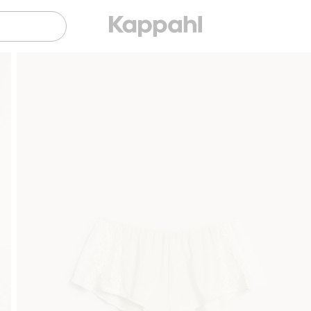
Gratis fraktalternativer
Enkel betaling med Vipps & Klarn