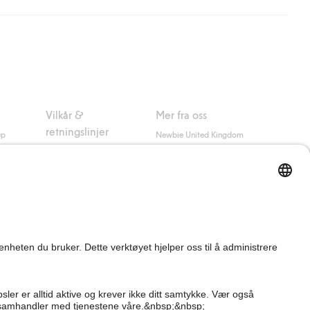
nsett hvor mye du handler for.
er om Klarnas betalingsvilkår
(ekstern lenke).
Vilkår &
Mer fra oss
retningslinjer
up
Newbie United Kingdom
Kjøpsvilkår
Newbie Global
Personvernerklæring
Affiliate
Informasjonskapsler
Vilkår #YesKappahl
#YesNewbie