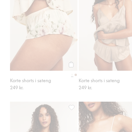
Legg til
Korte shorts i sateng
Korte shorts i sateng
249 kr.
249 kr.
Singlet med blonder, Legg til i f