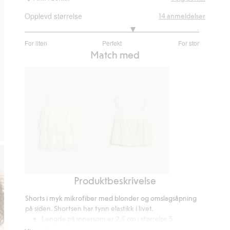
Opplevd størrelse
14
anmeldelser
3.5
For liten
Perfekt
For stor
av
Basert
Match med
5
på
12
stemmer
Produktbeskrivelse
Blonder
Singlet
med
med
Shorts i myk mikrofiber med blonder og omslagsåpning
volanger
blonder
på siden. Shortsen har tynn elastikk i livet.
Lengde på innersøm er 2,5 cm i størrelse S
Inneholder 79 % resirkulert polyamid