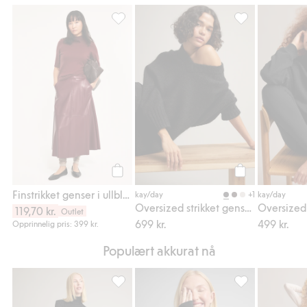
Finstrikket genser i ullblanding, Legg til i 
Oversized strikk
Legg til
Legg til
Finstrikket genser i ullblanding
+1
kay/day
kay/day
Oversized strikket genser i ullblanding
Oversized
119,70 kr.
Outlet
699 kr.
499 kr.
Opprinnelig pris: 399 kr.
Populært akkurat nå
Leggings i merinoull, Legg til i favoriter
Topp i merinoull,