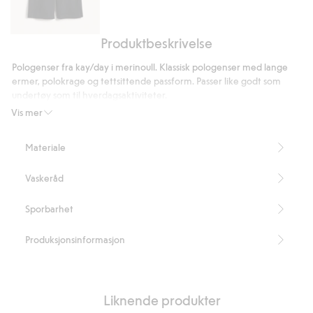
Produktbeskrivelse
Pull-
on
Pologenser fra kay/day i merinoull. Klassisk pologenser med lange
bukser
ermer, polokrage og tettsittende passform. Passer like godt som
wide
undertøy som til hverdagsaktiviteter.
fit
Tettsittende passform
Vis mer
Lange ermer
Polokrage
Materiale
Del av et sett
Lengde 58 cm i størrelse S
Vaskeråd
100 % sertifisert ull.
Artikkelnummer
:
471326
Sporbarhet
RWS certified wool
Produksjonsinformasjon
Liknende produkter