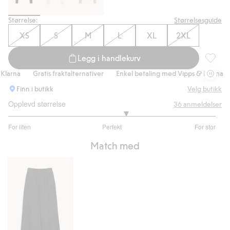
Størrelse:
Størrelsesguide
XS
S
M
L
XL
2XL
Legg i handlekurv
Pologen
arna
Gratis fraktalternativer
Enkel betaling med Vipps & Klarna
Finn i butikk
Velg butikk
Opplevd størrelse
36
anmeldelser
3.266666666666667
For liten
Perfekt
For stor
av
Basert
5
Match med
på
30
stemmer