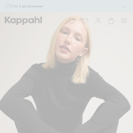
3 for 2 på barnevarer
Ikke Newbie. Gjelder når du handler 2 eller flere varer som inngår i tilbudet tom.
17/8 i butikk & online for deg som er eller blir medlem. Kan ikke kombineres med
andre tilbud eller rabatter.
Handle nå