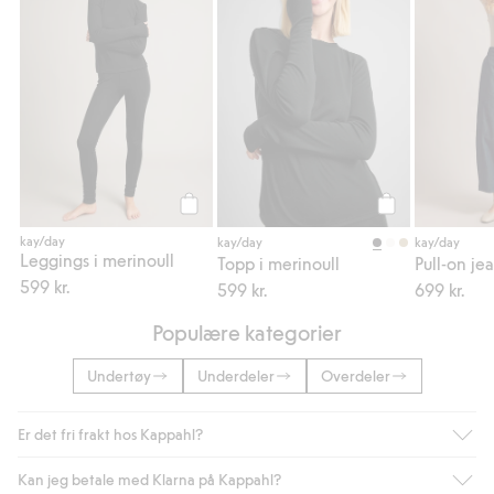
Legg til
Legg til
kay/day
kay/day
kay/day
Leggings i merinoull
Topp i merinoull
599 kr.
599 kr.
699 kr.
Populære kategorier
Undertøy
Underdeler
Overdeler
Er det fri frakt hos Kappahl?
Kan jeg betale med Klarna på Kappahl?
Som medlem i Kappahl Club har du alltid gratis frakt til butikk,