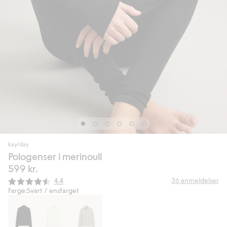
kay/day
Pologenser i merinoull
599 kr.
Gjennomsnittskarakter:
36
anmeldelser
4.4
Farge:
Svart / ensfarget