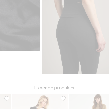
Liknende produkter
 favoriter
Leggings med glidelås i anklene, Legg til i favoriter
Leggings, Legg til i favoriter