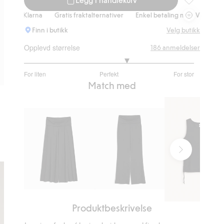
Leggings med
 Klarna
Gratis fraktalternativer
Enkel betaling med Vipps & Klarna
Finn i butikk
Velg butikk
Opplevd størrelse
186
anmeldelser
3.437956204379562
For liten
Perfekt
For stor
av
Basert
Match med
5
på
137
stemmer
Vide
Bukser
Produktbeskrivelse
bukser
med
Singlet
med
nedbrettbar
med