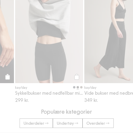
Legg til
Legg til
kay/day
kay/day
Sykkelbukser med nedfellbar midje
299 kr.
349 kr.
Populære kategorier
Underdeler
Undertøy
Overdeler