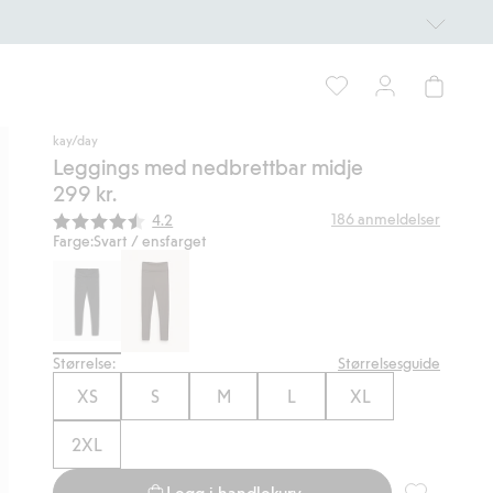
kay/day
Leggings med nedbrettbar midje
299 kr.
Gjennomsnittskarakter:
186
anmeldelser
4.2
Farge:
Svart / ensfarget
Størrelse:
Størrelsesguide
XS
S
M
L
XL
2XL
Legg i handlekurv