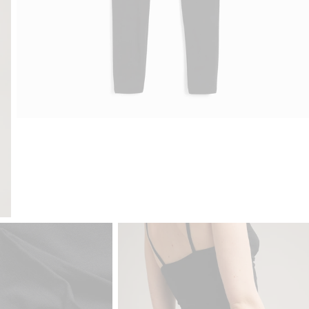
Gratis fraktalternativer
Enkel betaling med Vipps &