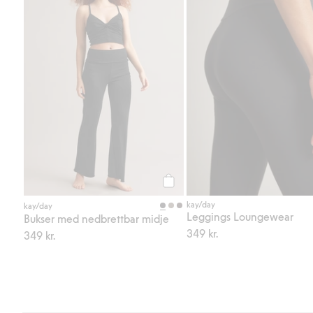
Legg til
kay/day
kay/day
Leggings Loungewear
Bukser med nedbrettbar midje
349 kr.
349 kr.