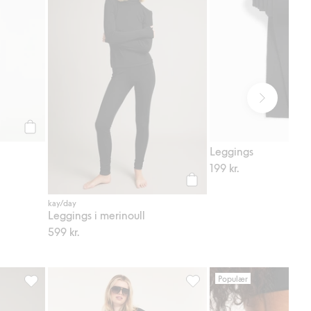
Legg til
Leggings
199 kr.
Legg til
kay/day
Leggings i merinoull
599 kr.
Populær
idje, Legg til i favoriter
Vide bukser med nedbrettbar midje, Legg til i favoriter
Caprileggings, Legg til i fa