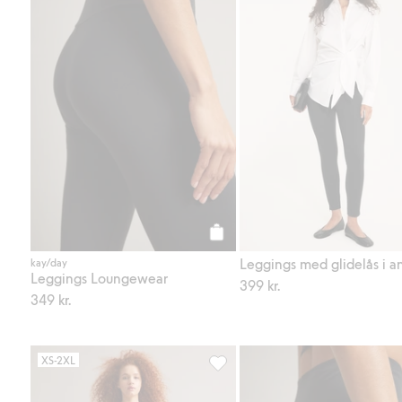
Legg til
Leggings med glidelås i a
kay/day
Leggings Loungewear
399 kr.
349 kr.
XS-2XL
Bukser med nedbrettbar midje, Le