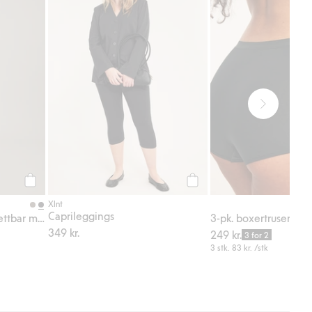
Legg til
Legg til
Xlnt
Caprileggings
Vide bukser med nedbrettbar midje
3-pk. boxertruser i b
349 kr.
249 kr.
3 for 2
3 stk.
83 kr.
/stk