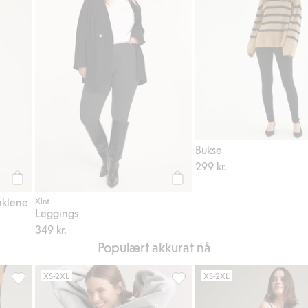
Bukse
299 kr.
Legg til
Legg til
nklene
Xlnt
Leggings
349 kr.
Populært akkurat nå
XS-2XL
XS-2XL
gg til i favoriter
Leggings Loungewear, Legg til i favoriter
Sykkelbukser med nedfellbar m