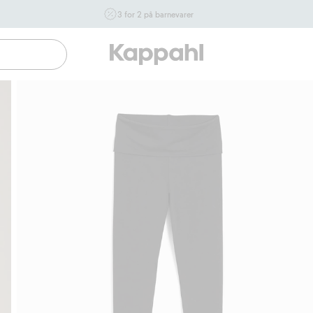
3 for 2 på barnevarer
Ikke Newbie. Gjelder når du handler 2 eller flere varer som
inngår i tilbudet tom. 17/8 i butikk & online for deg som er
eller blir medlem. Kan ikke kombineres med andre tilbud
eller rabatter.
Handle nå