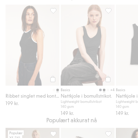
Ribbet singlet med kontrastkanter, Legg til 
Nattkjole i bomul
Legg til
Legg til
+4
Basics
Basics
Ribbet singlet med kontrastkanter
Nattkjole i bomullstrikot.
Nattkjole i
Lightweight bomullstrikot
Lightweight b
199 kr.
140 gsm
140 gsm
149 kr.
149 kr.
Populært akkurat nå
Populær
XS-2XL