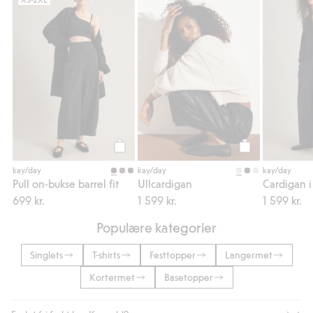
Pull on-bukse barrel fit, Legg til i favoriter
Ullcardigan, Legg
Legg til
Legg til
kay/day
kay/day
kay/day
Pull on-bukse barrel fit
Ullcardigan
699 kr.
1 599 kr.
1 599 kr.
Populære kategorier
Singlets
T-shirts
Festtopper
Langermet
Kortermet
Basetopper