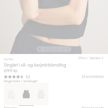
179cm / Størrelse: S
kay/day
Singlet i ull- og kasjmirblanding
699 kr.
Gjennomsnittskarakter:
23
anmeldelser
4.5
Farge:
Svart / ensfarget
Størrelse:
Størrelsesguide