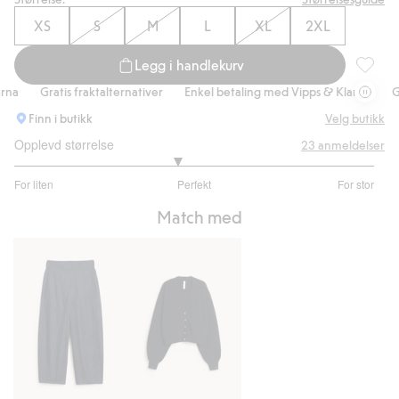
XS
S
M
L
XL
2XL
Legg i handlekurv
Singlet 
Gratis fraktalternativer
Enkel betaling med Vipps & Klarna
Grati
Finn i butikk
Velg butikk
Opplevd størrelse
23
anmeldelser
2.8
For liten
Perfekt
For stor
av
Basert
5
Match med
på
20
stemmer