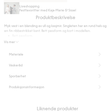
Pull-
Cardigan
Liveshopping
Festfavoritter med Kaja-Marie & Sissel
on
i
Produktbeskrivelse
jeans
ull-
barrel
og
Myk vest i en blanding av ull og kasjmir. Singleten har en rund hals og
fit
kasjmirblanding
en fin ribbestrikket kant. Rett passform og kort i modellen.
cropped
Rett passform
Kort i modellen
Vis mer
Rund hals
Ribbet nederkant
Materiale
Del av et sett
Lengde 46 cm i størrelse S
Vaskeråd
Inneholder 70 % sertifisert ull
Artikkelnummer
:
503805
Sporbarhet
RWS Certified Wool Blend
Produksjonsinformasjon
Liknende produkter