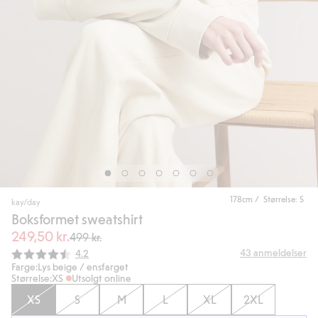
178cm / Størrelse: S
kay/day
Boksformet sweatshirt
249,50 kr.
499 kr.
Gjennomsnittskarakter:
43
anmeldelser
4.2
Farge:
Lys beige / ensfarget
Størrelse:
XS
Utsolgt online
XS
S
M
L
XL
2XL