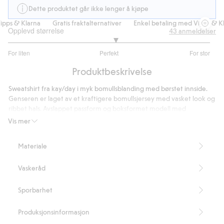
Dette produktet går ikke lenger å kjøpe
ps & Klarna
Gratis fraktalternativer
Enkel betaling med Vipps & Kla
Opplevd størrelse
43
anmeldelser
3.125
For liten
Perfekt
For stor
av
Basert
5
Produktbeskrivelse
på
32
Sweatshirt fra kay/day i myk bomullsblanding med børstet innside.
stemmer
Genseren er laget av et kraftigere bomullsjersey med vasket look og
ribbet hals. Avslappet passform og boksformet modell med
lavtliggende skuldre. Perfekt for trening med lav intensitet eller
Vis mer
hverdagsaktiviteter.
Avslappet passform
Materiale
Løstsittende modell
Børstet innside
Vaskeråd
Vasket look
Ribbestrikket hals
Lavtliggende skuldre
Sporbarhet
Rund hals
Lengde 55 cm i størrelse S
Produksjonsinformasjon
Inneholder 87 % økologisk bomull.