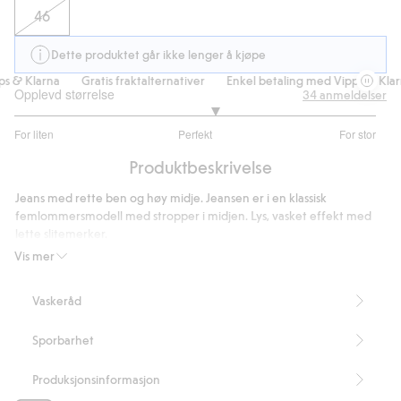
46
Dette produktet går ikke lenger å kjøpe
 & Klarna
Gratis fraktalternativer
Enkel betaling med Vipps & Klarn
Opplevd størrelse
34
anmeldelser
3.214285714285714
For liten
Perfekt
For stor
av
Basert
5
Produktbeskrivelse
på
28
Jeans med rette ben og høy midje. Jeansen er i en klassisk
stemmer
femlommersmodell med stropper i midjen. Lys, vasket effekt med
lette slitemerker.
Rette ben
Vis mer
Høy midje
Stretch
Vaskeråd
Knapp og glidelås
Innerbenslengde 76 cm i størrelse 38
Sporbarhet
Artikkelnummer
:
437764
Produksjonsinformasjon