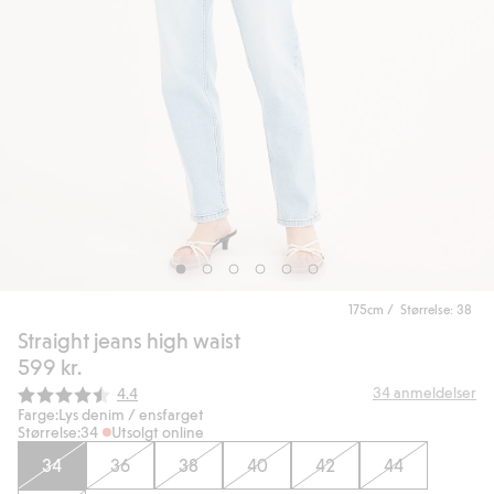
175cm / Størrelse: 38
Straight jeans high waist
599 kr.
Gjennomsnittskarakter:
34
anmeldelser
4.4
Farge:
Lys denim / ensfarget
Størrelse:
34
Utsolgt online
34
36
38
40
42
44