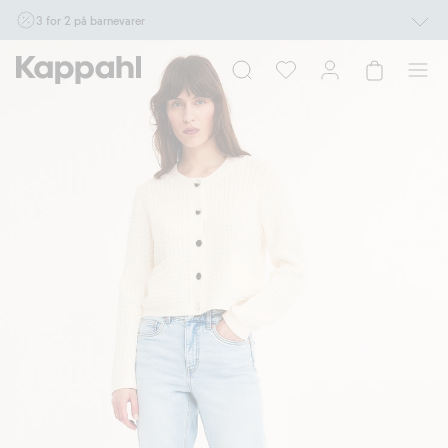
3 for 2 på barnevarer
Ikke Newbie. Gjelder når du handler 2 eller flere varer som inngår i tilbudet tom.
17/8 i butikk & online for deg som er eller blir medlem. Kan ikke kombineres med
andre tilbud eller rabatter.
Handle nå