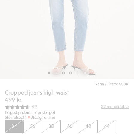
175cm / Størrelse: 38
Cropped jeans high waist
499 kr.
Gjennomsnittskarakter:
32
anmeldelser
4.2
Farge:
Lys denim / ensfarget
Størrelse:
34
Utsolgt online
34
36
38
40
42
44