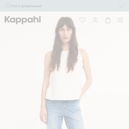
3 for 2 på barnevarer
Ikke Newbie. Gjelder når du handler 2 eller flere varer som inngår i tilbudet tom.
17/8 i butikk & online for deg som er eller blir medlem. Kan ikke kombineres med
andre tilbud eller rabatter.
Handle nå