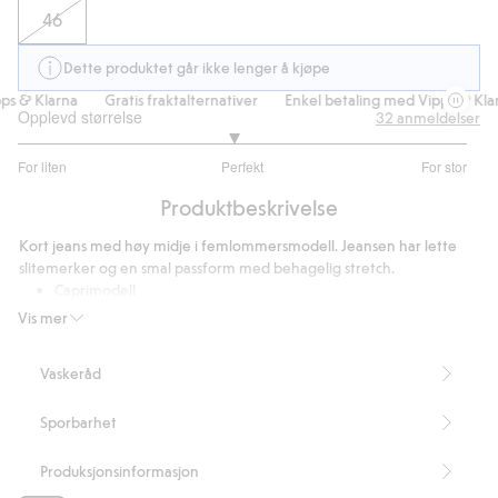
46
Dette produktet går ikke lenger å kjøpe
s & Klarna
Gratis fraktalternativer
Enkel betaling med Vipps & Klarn
Opplevd størrelse
32
anmeldelser
2.91304347826087
For liten
Perfekt
For stor
av
Basert
5
Produktbeskrivelse
på
23
Kort jeans med høy midje i femlommersmodell. Jeansen har lette
stemmer
slitemerker og en smal passform med behagelig stretch.
Caprimodell
Høy midje
Vis mer
Slank passform
Herlig stretch
Vaskeråd
Femlommersmodell
Gylf med glidelås og knapp
Sporbarhet
Innerbenslengde 64 cm i størrelse 38
Artikkelnummer
:
440636
Produksjonsinformasjon