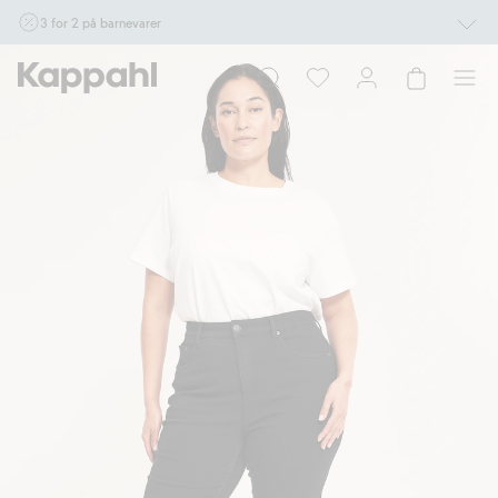
3 for 2 på barnevarer
Ikke Newbie. Gjelder når du handler 2 eller flere varer som inngår i tilbudet tom.
17/8 i butikk & online for deg som er eller blir medlem. Kan ikke kombineres med
andre tilbud eller rabatter.
Handle nå