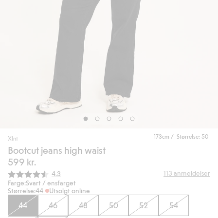
173cm / Størrelse: 50
Xlnt
Bootcut jeans high waist
599 kr.
Gjennomsnittskarakter:
113
anmeldelser
4.3
Farge:
Svart / ensfarget
Størrelse:
44
Utsolgt online
44
46
48
50
52
54