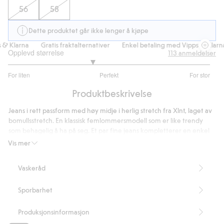
56
58
Dette produktet går ikke lenger å kjøpe
& Klarna
Gratis fraktalternativer
Enkel betaling med Vipps & Klarna
Opplevd størrelse
113
anmeldelser
2.659090909090909
For liten
Perfekt
For stor
av
Basert
5
Produktbeskrivelse
på
88
Jeans i rett passform med høy midje i herlig stretch fra Xlnt, laget av
stemmer
bomullsstretch. En klassisk femlommersmodell som er like trendy
som behagelig å ha på seg. Et par fine jeans kompletterer en enkel
garderobe. Større vidde over leggen.
Vis mer
April har fått en oppdatert passform: Noe høyere bak og litt
videre nederst på benet
Vaskeråd
Høy midje
Straight fit
Sporbarhet
Herlig stretch
Femlommersmodell
Innerbenslengde 78 cm i størrelse 50
Produksjonsinformasjon
Artikkelnummer
:
131367