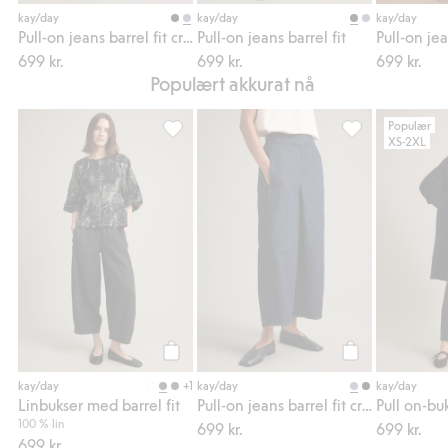
Legg til
Legg til
kay/day
kay/day
kay/day
Pull-on jeans barrel fit cropped
Pull-on jeans barrel fit
Pull-on jea
699 kr.
699 kr.
699 kr.
Populært akkurat nå
Populær
XS-2XL
Linbukser med barrel fit, Legg til i favorite
Pull-on jeans bar
Legg til
Legg til
+1
kay/day
kay/day
kay/day
Linbukser med barrel fit
Pull-on jeans barrel fit cropped
Pull on-buk
100 % lin
699 kr.
699 kr.
699 kr.