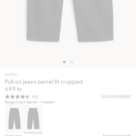
kay/day
Pull-on jeans barrel fit cropped
699 kr.
Gjennomsnittskarakter:
123
anmeldelser
4.4
Farge:
Svart denim / melert
Størrelse:
Størrelsesguide