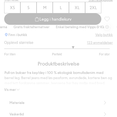
XS
S
M
L
XL
2XL
Legg i handlekurv
Pull-on 
na
Gratis fraktalternativer
Enkel betaling med Vipps & Klarna
Gr
Finn i butikk
Velg butikk
Opplevd størrelse
123
anmeldelser
3.612244897959184
For liten
Perfekt
For stor
av
Basert
5
Produktbeskrivelse
på
98
Pull-on bukser fra kay/day i 100 % økologisk bomullsdenim med
stemmer
barrel leg. Barrel jeans med løs passform, avrundede, kortere ben og
med lett forskjøvne sømmer. Jeansene har høy midje med bred,
kledd strikk bak og glatt midje foran. To lommer langs sidesømmene
Vis mer
og to store lommer bak.
Barral fit
Materiale
Høy midje
Flat midje foran og elastisk bak
Vaskeråd
Lommer i sidene