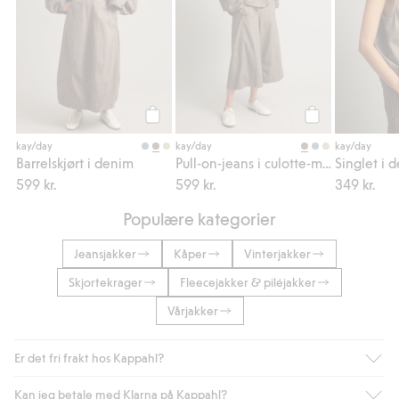
Legg til
Legg til
kay/day
kay/day
kay/day
Barrelskjørt i denim
Pull-on-jeans i culotte-modell
Singlet i 
599 kr.
599 kr.
349 kr.
Populære kategorier
Jeansjakker
Kåper
Vinterjakker
Skjortekrager
Fleecejakker & piléjakker
Vårjakker
Er det fri frakt hos Kappahl?
Kan jeg betale med Klarna på Kappahl?