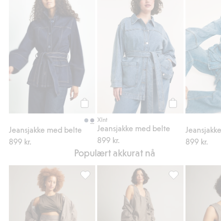
Jeansjakke med belte, Legg til i favoriter
Jeansjakke med b
Legg til
Legg til
Xlnt
Jeansjakke med belte
Jeansjakke med belte
Jeansjakk
899 kr.
899 kr.
899 kr.
Populært akkurat nå
Barrelskjørt i denim, Legg til i favoriter
Pull-on-jeans i c