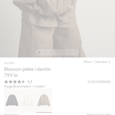
178cm / Størrelse: S
kay/day
Blouson-jakke i denim
799 kr.
Gjennomsnittskarakter:
15
anmeldelser
4.4
Farge:
Brunmelert / melert
Størrelse:
Størrelsesguide