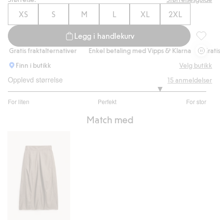
XS
S
M
L
XL
2XL
Legg i handlekurv
Blouson
Gratis fraktalternativer
Enkel betaling med Vipps & Klarna
Gratis fr
Finn i butikk
Velg butikk
Opplevd størrelse
15
anmeldelser
4.076923076923077
For liten
Perfekt
For stor
av
Basert
5
Match med
på
13
stemmer