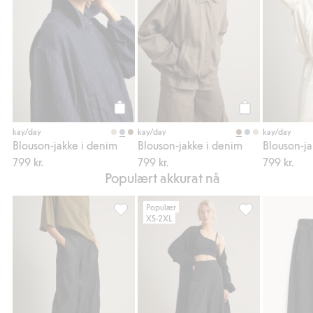
Legg til
Legg til
kay/day
kay/day
kay/day
Blouson-jakke i denim
Blouson-jakke i denim
Blouson-ja
799 kr.
799 kr.
799 kr.
Populært akkurat nå
Populær
XS-2XL
Pull-on jeans barrel fit, Legg til i favoriter
Pull on-bukse bar