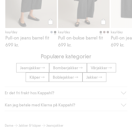
Legg til
Legg til
kay/day
kay/day
kay/day
Pull-on jeans barrel fit
Pull on-bukse barrel fit
699 kr.
699 kr.
699 kr.
Populære kategorier
Jeansjakker
Bomberjakker
Vårjakker
Kåper
Boblejakker
Jakker
Er det fri frakt hos Kappahl?
Kan jeg betale med Klarna på Kappahl?
Som medlem i Kappahl Club har du alltid gratis frakt til butikk,
eller når du handler for over 500 NOK og velger levering med
Bring eller hjemlevering med Helthjem. Fraktkostnaden fjernes
Ja, i samarbeid med Klarna tilbyr vi smidig betaling med faktura
Dame
Jakker & kåper
Jeansjakker
automatisk etter at du har logget inn og er identifisert som
og andre betalingsmåter.