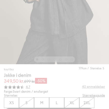
179cm / Størrelse: S
kay/day
Jakke i denim
349,50 kr.
-50%
699 kr.
Gjennomsnittskarakter:
40
anmeldelser
4.7
Farge:
Svart denim / ensfarget
Størrelse:
Størrelsesguide
XS
S
M
L
XL
2XL