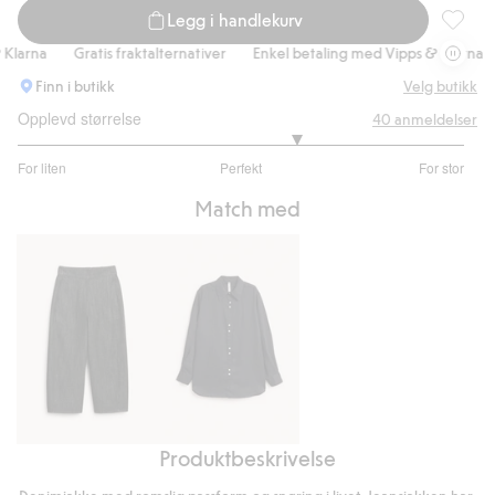
Legg i handlekurv
Jakke i 
arna
Gratis fraktalternativer
Enkel betaling med Vipps & Klarna
G
Finn i butikk
Velg butikk
Opplevd størrelse
40
anmeldelser
3.5
For liten
Perfekt
For stor
av
Basert
5
Match med
på
32
stemmer
Produktbeskrivelse
Pull-
Oversized
on
linskjorte