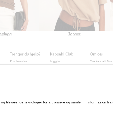
eplagg
Topper
Trenger du hjelp?
Kappahl Club
Om oss
Kundeservice
Logg inn
Om Kappahl Gro
0
Vanlige spørsmål
Kappahl Club
Bærekraft
Bestilling
Medlemsvilkår
Jobbe hos oss
Kontakt oss
Presse
Finn butikk
Tilgjengelighet
Personal shopping
Sjekk saldo på
gavekortet
Angre kjøpet ditt