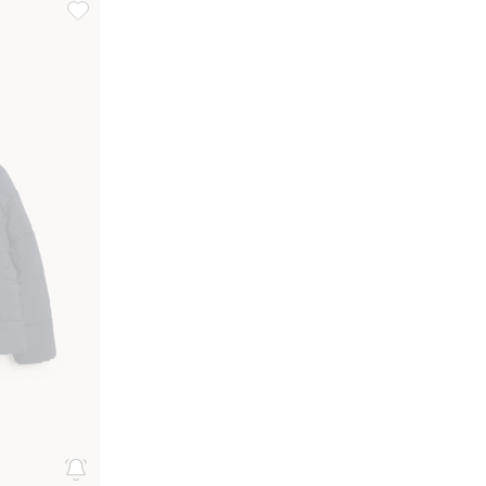
 i favoriter
Puffjakke med hette, Legg til i favoriter