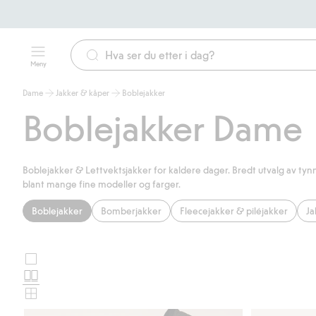
Meny
Dame
Jakker & kåper
Boblejakker
Boblejakker Dame
Boblejakker & Lettvektsjakker for kaldere dager. Bredt utvalg av ty
blant mange fine modeller og farger.
Boblejakker
Bomberjakker
Fleecejakker & piléjakker
Ja
Store
Velg
bilder
Normale
oppsett
bilder
Små
for
bilder