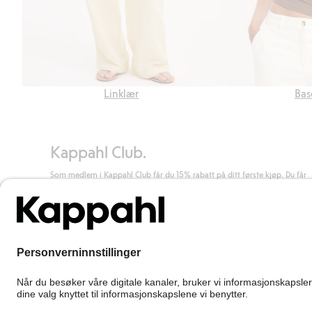
Linklær
Bas
Kappahl Club.
Som medlem i Kappahl Club får du 15% rabatt på ditt første kjøp. Du får
unike medlemstilbud, alltid fri frakt (til utleveringssted) ved kjøp over 50
kr, og du samler poeng på alle dine kjøp og aktiviteter.
Bli medlem