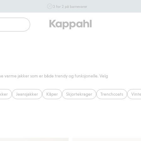
3 for 2 på barnevarer
Ikke Newbie. Gjelder når du handler 2 eller flere varer som
inngår i tilbudet tom. 17/8 i butikk & online for deg som er
eller blir medlem. Kan ikke kombineres med andre tilbud
eller rabatter.
Handle nå
nne varme jakker som er både trendy og funksjonelle. Velg
kker
Jeansjakker
Kåper
Skjortekrager
Trenchcoats
Vint