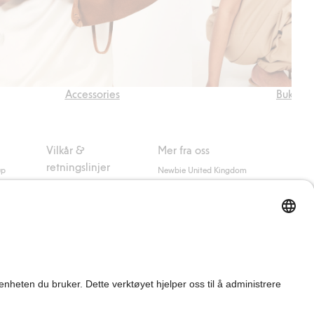
Accessories
Bukser
Vilkår &
Mer fra oss
retningslinjer
up
Newbie United Kingdom
Kjøpsvilkår
Newbie Global
Personvernerklæring
Affiliate
Informasjonskapsler
Vilkår #YesKappahl
#YesNewbie