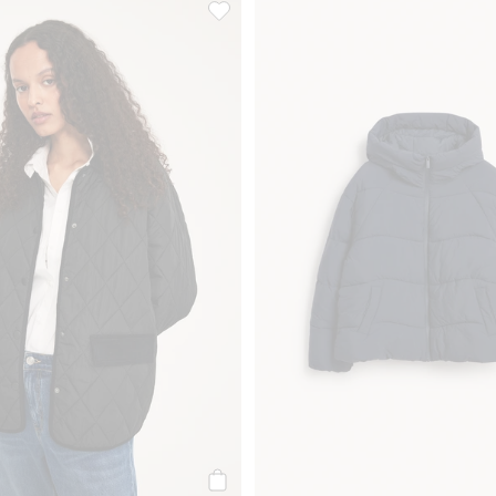
yelskrage, Legg til i favoriter
Vattert jakke med fløyelskrage, Legg til