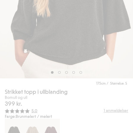
175cm / Størrelse: S
Strikket topp i ullblanding
Bomull og ull
399 kr.
Gjennomsnittskarakter:
1
anmeldelser
5.0
Farge:
Brunmelert / melert