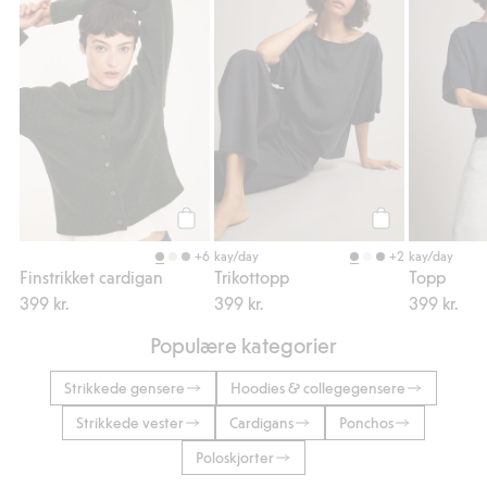
Legg til
Legg til
+6
+2
kay/day
kay/day
Finstrikket cardigan
Trikottopp
Topp
399 kr.
399 kr.
399 kr.
Populære kategorier
Strikkede gensere
Hoodies & collegegensere
Strikkede vester
Cardigans
Ponchos
Poloskjorter