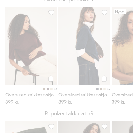
Nyhet
Oversized strikket t-skjorte, Legg til i favor
Oversized strikke
Legg til
Legg til
+7
+7
Oversized strikket t-skjorte
Oversized strikket t-skjorte
399 kr.
399 kr.
399 kr.
Populært akkurat nå
Finstrikket cardigan, Legg til i favoriter
Trikottopp, Legg 