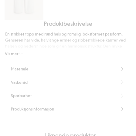
Produktbeskrivelse
Rette
manchesterbukser
En strikket topp med rund hals og romslig, boksformet passform.
Genseren har vide, halvlange ermer og ribbestrikkede kanter ved
halsen og nederst, noe som gir en harmonisk struktur. Den myke
kvaliteten og den avslappede passformen gjør at plagget er lett å
Vis mer
bruke både til hverdags og til mer formelle anledninger.
Vid, løstsittende passform
Materiale
Halvlange, vide ermer
Rund hals
Vaskeråd
Lengde 58 cm i størrelse S
Artikkelnummer
:
920173
Sporbarhet
Produksjonsinformasjon
Liknende produkter