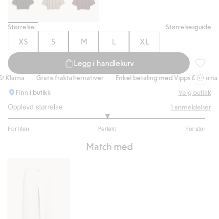
Størrelse:
Størrelsesguide
XS
S
M
L
XL
Legg i handlekurv
Strikket
larna
Gratis fraktalternativer
Enkel betaling med Vipps & Klarna
Finn i butikk
Velg butikk
Opplevd størrelse
1
anmeldelser
3
For liten
Perfekt
For stor
av
Basert
5
Match med
på
1
stemmer