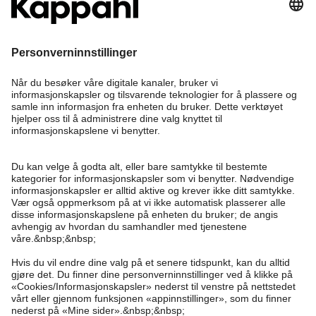
Bli medlem
Trenger du hjelp?
Kundeservice
Kappahl Club
Vanlige spørsmål
Logg inn
Om oss
Bestilling
Kappahl Club
Om Kappahl Group
Vilkår & retningslinjer
Kontakt oss
Medlemsvilkår
Bærekraft
Kjøpsvilkår
Mer fra oss
Finn butikk
Jobbe hos oss