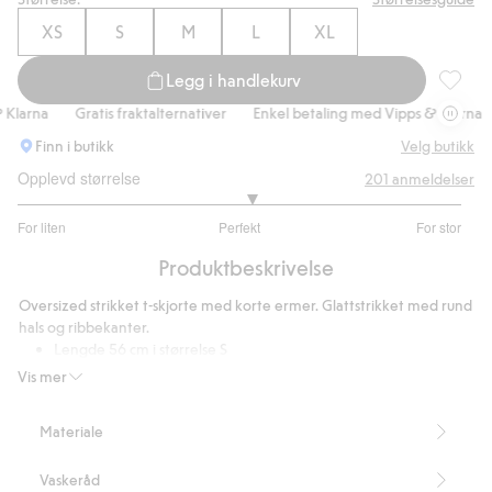
XS
S
M
L
XL
Legg i handlekurv
Oversize
arna
Gratis fraktalternativer
Enkel betaling med Vipps & Klarna
Finn i butikk
Velg butikk
Opplevd størrelse
201
anmeldelser
3.109756097560976
For liten
Perfekt
For stor
av
Basert
5
Produktbeskrivelse
på
164
Oversized strikket t-skjorte med korte ermer. Glattstrikket med rund
stemmer
hals og ribbekanter.
Lengde 56 cm i størrelse S
Inneholder 65 % resirkulert polyester
Vis mer
Artikkelnummer
:
908335
Blended Recycled Polyester
Materiale
Vaskeråd