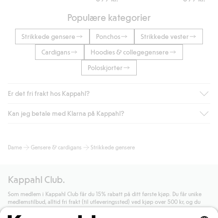
Populære kategorier
Strikkede gensere
Ponchos
Strikkede vester
Cardigans
Hoodies & collegegensere
Poloskjorter
Er det fri frakt hos Kappahl?
Kan jeg betale med Klarna på Kappahl?
Som medlem i Kappahl Club har du alltid gratis frakt til butikk,
eller når du handler for over 500 NOK og velger levering med
Bring eller hjemlevering med Helthjem. Fraktkostnaden fjernes
Ja, i samarbeid med Klarna tilbyr vi smidig betaling med faktura
Dame
Gensere & cardigans
Strikkede gensere
automatisk etter at du har logget inn og er identifisert som
og andre betalingsmåter.
medlem.
Ved å oppgi informasjon i kassen godkjenner du Klarnas vilkår.
Ellers koster frakten 59 NOK for levering med Bring,
Når du klikker på "Fullfør kjøp" godkjenner du Kappahls
Kappahl Club.
hjemlevering med Helthjem koster 49 NOK og 99 NOK for
generelle vilkår.
Les mer om Klarnas betalingsvilkår
(ekstern
hjemlevering med Bring uansett hvor mye du handler for.
lenke).
Som medlem i Kappahl Club får du 15% rabatt på ditt første kjøp. Du får unike
medlemstilbud, alltid fri frakt (til utleveringssted) ved kjøp over 500 kr, og du
Les mer
Les mer
samler poeng på alle dine kjøp og aktiviteter.