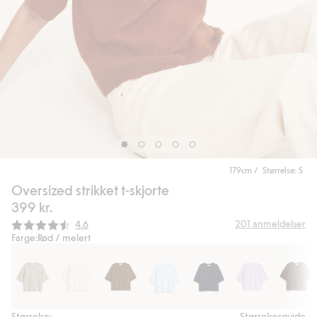
179cm / Størrelse: S
Oversized strikket t-skjorte
399 kr.
Gjennomsnittskarakter:
201
anmeldelser
4.6
Farge:
Rød / melert
Størrelse:
Størrelsesguide