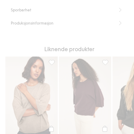
Sporbarhet
Produksjonsinformasjon
Liknende produkter
Strikket topp i ullblanding, Legg til i favori
Strikket topp i u