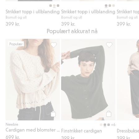
Legg til
Legg til
Strikket topp i ullblanding
Strikket topp i ullblanding
Strikket to
Bomull og ull
Bomull og ull
Bomull og ull
399 kr.
399 kr.
399 kr.
Populært akkurat nå
Populær
Cardigan med blomster fra Newbie Woman, 
Finstrikket cardi
Legg til
Legg til
Newbie
+6
Cardigan med blomster fra Newbie Woman
Finstrikket cardigan
Dressbuks
699 kr.
399 kr.
399 kr.