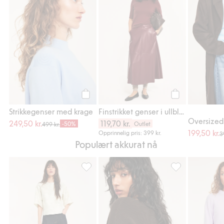
Legg til
Legg til
Strikkegenser med krage
Finstrikket genser i ullblanding
249,50 kr.
119,70 kr.
-50%
Outlet
499 kr.
199,50 kr.
Opprinnelig pris: 399 kr.
3
Populært akkurat nå
Bluse med jacquardmønster, Legg til i favo
Ribbestrikket gen