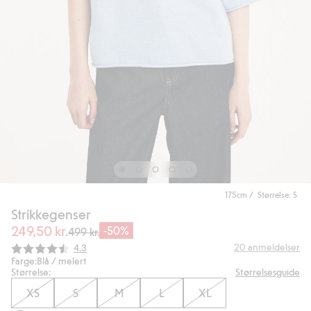
175cm / Størrelse: S
Strikkegenser
249,50 kr.
-50%
499 kr.
Gjennomsnittskarakter:
20
anmeldelser
4.3
Farge:
Blå / melert
Størrelse:
Størrelsesguide
XS
S
M
L
XL