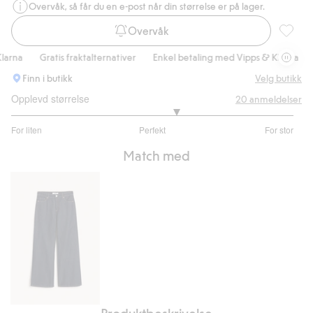
Overvåk, så får du en e-post når din størrelse er på lager.
Overvåk
Strikkeg
na
Gratis fraktalternativer
Enkel betaling med Vipps & Klarna
Gr
Finn i butikk
Velg butikk
Opplevd størrelse
20
anmeldelser
3.333333333333333
For liten
Perfekt
For stor
av
Basert
5
Match med
på
18
stemmer
Produktbeskrivelse
Wide