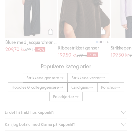
Legg til
Legg til
Bluse med jacquardmønster
+1
Ribbestrikket genser
Strikkegen
209,70 kr.
-70%
699 kr.
199,50 kr.
199,50 kr.
-50%
399 kr.
3
Populære kategorier
Strikkede gensere
Strikkede vester
Hoodies & collegegensere
Cardigans
Ponchos
Poloskjorter
Er det fri frakt hos Kappahl?
Kan jeg betale med Klarna på Kappahl?
Som medlem i Kappahl Club har du alltid gratis frakt til butikk,