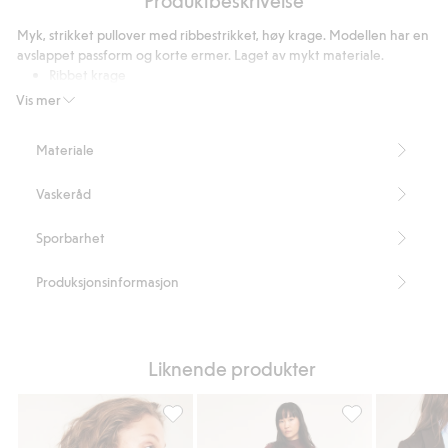
jeans
Myk, strikket pullover med ribbestrikket, høy krage. Modellen har en
high
avslappet passform og korte ermer. Laget av mykt materiale.
waist
Ribbet krage
Korte ermer
Vis mer
Avslappet passform
Lengde 56 cm i størrelse S
Materiale
Inneholder 91 % resirkulert polyester
Artikkelnummer
:
524447
Vaskeråd
Blended Recycled Polyester
Sporbarhet
Produksjonsinformasjon
Liknende produkter
Strikkegenser med krage, Legg til i favorit
Finstrikket gense