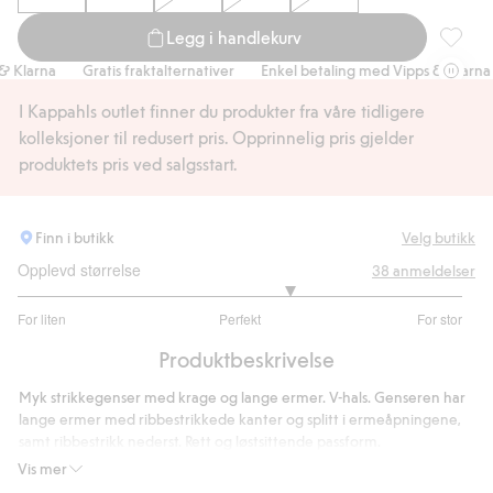
Legg i handlekurv
Strikke
Klarna
Gratis fraktalternativer
Enkel betaling med Vipps & Klarna
I Kappahls outlet finner du produkter fra våre tidligere
kolleksjoner til redusert pris. Opprinnelig pris gjelder
produktets pris ved salgsstart.
Finn i butikk
Velg butikk
Opplevd størrelse
38
anmeldelser
3.451612903225806
For liten
Perfekt
For stor
av
Basert
5
Produktbeskrivelse
på
31
Myk strikkegenser med krage og lange ermer. V-hals. Genseren har
stemmer
lange ermer med ribbestrikkede kanter og splitt i ermeåpningene,
samt ribbestrikk nederst. Rett og løstsittende passform.
Rett/løstsittende passform
Vis mer
Strikket