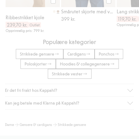
Legg til
Legg til
Smårutet skjorte med volangkrage
Lang strik
Ribbestrikket kjole
399 kr.
119,70 kr.
239,70 kr.
Opprinnelig pr
Outlet
Opprinnelig pris: 799 kr.
Populære kategorier
Strikkede gensere
Cardigans
Ponchos
Poloskjorter
Hoodies & collegegensere
Strikkede vester
Er det fri frakt hos Kappahl?
Kan jeg betale med Klarna på Kappahl?
Som medlem i Kappahl Club har du alltid gratis frakt til butikk,
eller når du handler for over 500 NOK og velger levering med
Bring eller hjemlevering med Helthjem. Fraktkostnaden fjernes
Ja, i samarbeid med Klarna tilbyr vi smidig betaling med faktura
Dame
Gensere & cardigans
Strikkede gensere
automatisk etter at du har logget inn og er identifisert som
og andre betalingsmåter.
medlem.
Ved å oppgi informasjon i kassen godkjenner du Klarnas vilkår.