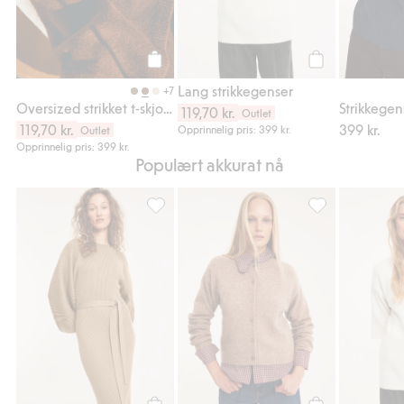
Legg til
Legg til
Lang strikkegenser
+7
Oversized strikket t-skjorte
Strikkegen
119,70 kr.
Outlet
119,70 kr.
399 kr.
Opprinnelig pris: 399 kr.
Outlet
Opprinnelig pris: 399 kr.
Populært akkurat nå
Ribbestrikket kjole, Legg til i favoriter
Smårutet skjorte