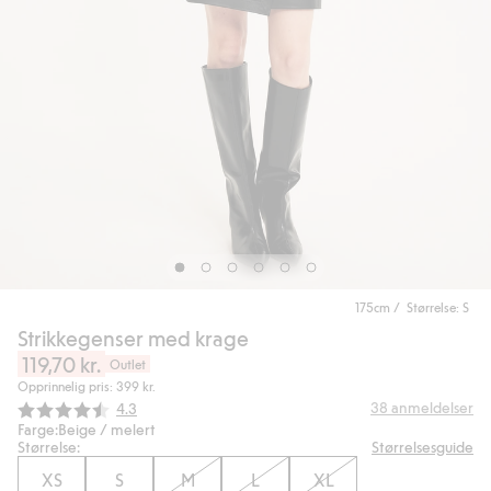
175cm / Størrelse: S
Strikkegenser med krage
119,70 kr.
Outlet
Opprinnelig pris: 399 kr.
Gjennomsnittskarakter:
38
anmeldelser
4.3
Farge:
Beige / melert
Størrelse:
Størrelsesguide
XS
S
M
L
XL