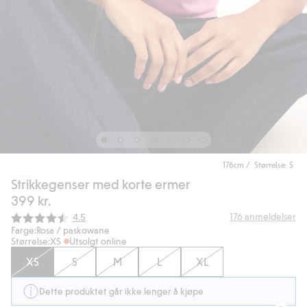
176cm / Størrelse: S
Strikkegenser med korte ermer
399 kr.
Gjennomsnittskarakter:
176
anmeldelser
4.5
Farge:
Rosa / paskowane
Størrelse:
XS
Utsolgt online
XS
S
M
L
XL
Dette produktet går ikke lenger å kjøpe