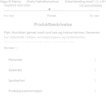
pps & Klarna
Gratis fraktalternativer
Enkel betaling med Vipps & Kl
Opplevd størrelse
176
anmeldelser
2.898550724637681
For liten
Perfekt
For stor
av
Basert
5
Produktbeskrivelse
på
138
Myk, finstrikket genser med rund hals og trekvartsermer. Genseren
stemmer
har ribbestrikk i halsen, ermeåpningene og nederkanten.
Passformen er tettsittende og har normal lengde.
Lengde 60 cm i størrelse S
Vis mer
Inneholder 77 % LENZING™ ECOVERO™ viskosefiber.
Artikkelnummer
:
404004
Materiale
LENZING™ ECOVERO™ Blend
Vaskeråd
Sporbarhet
Produksjonsinformasjon