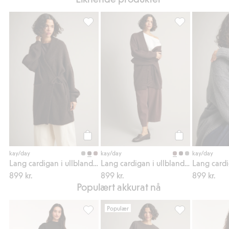
Lang cardigan i ullblanding, Legg til i favo
Lang cardigan i 
Legg til
Legg til
kay/day
kay/day
kay/day
Lang cardigan i ullblanding
Lang cardigan i ullblanding
899 kr.
899 kr.
899 kr.
Populært akkurat nå
Populær
Satengskjørt, Legg til i favoriter
Sweatpants barrel