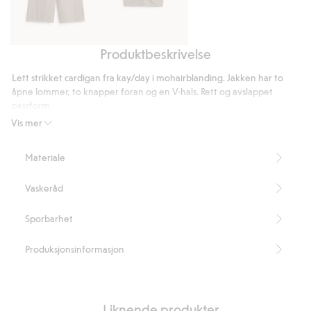
Produktbeskrivelse
Pull-
Topp
on-
i
Lett strikket cardigan fra kay/day i mohairblanding. Jakken har to
jeans
viskoseblanding
åpne lommer, to knapper foran og en V-hals. Rett og avslappet
i
passform.
culotte-
Rett og avslappet passform
Vis mer
To lommer
modell
To knapper på fremsiden
Materiale
V-hals
Lengde 65 cm i størrelse S
Vaskeråd
Inneholder 57 % sertifisert mohair
Artikkelnummer
:
913616
Sporbarhet
RMS Certified Mohair Blend
Produksjonsinformasjon
Liknende produkter