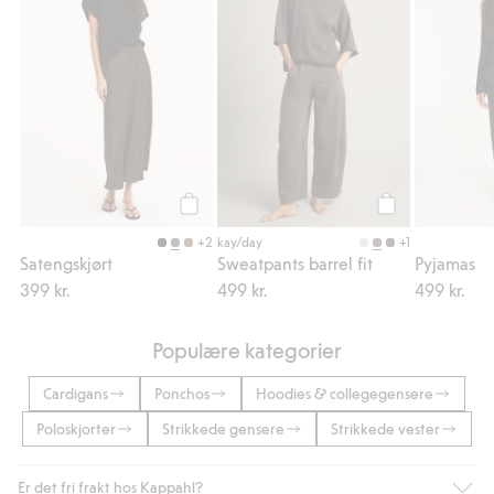
Legg til
Legg til
+2
+1
kay/day
Satengskjørt
Sweatpants barrel fit
Pyjamas
399 kr.
499 kr.
499 kr.
Populære kategorier
Cardigans
Ponchos
Hoodies & collegegensere
Poloskjorter
Strikkede gensere
Strikkede vester
Er det fri frakt hos Kappahl?