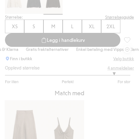
Størrelse:
Størrelsesguide
XS
S
M
L
XL
2XL
Legg i handlekurv
Strikke
Klarna
Gratis fraktalternativer
Enkel betaling med Vipps & Klarna
Finn i butikk
Velg butikk
Opplevd størrelse
4
anmeldelser
4.5
For liten
Perfekt
For stor
av
Basert
5
Match med
på
4
stemmer