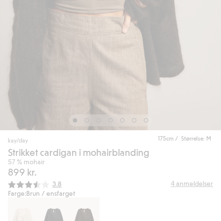
175cm / Størrelse: M
kay/day
Strikket cardigan i mohairblanding
57 % mohair
899 kr.
Gjennomsnittskarakter:
4
anmeldelser
3.8
Farge:
Brun / ensfarget