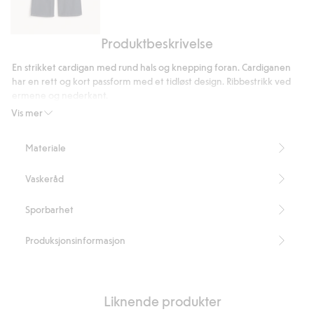
Produktbeskrivelse
Wide
jeans
En strikket cardigan med rund hals og knepping foran. Cardiganen
high
har en rett og kort passform med et tidløst design. Ribbestrikk ved
waist
ermene og nederkant.
Glattstrikket
Vis mer
Rund hals
Lange ermer
Materiale
Rett, klassisk passform
Lengde 52 cm i størrelse S
Vaskeråd
Inneholder 65 % resirkulert polyester
Artikkelnummer
:
453241
Sporbarhet
Blended Recycled Polyester
Produksjonsinformasjon
Liknende produkter