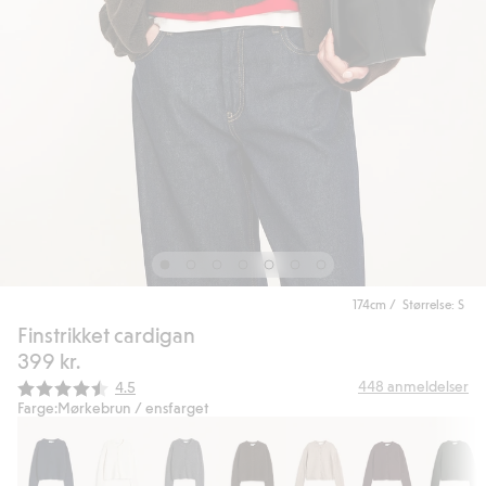
174cm / Størrelse: S
Finstrikket cardigan
399 kr.
Gjennomsnittskarakter:
448
anmeldelser
4.5
Farge:
Mørkebrun / ensfarget