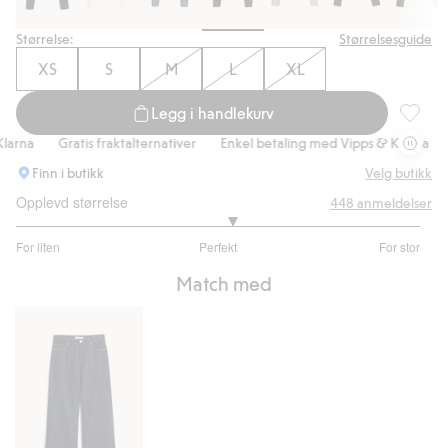
Størrelse:
Størrelsesguide
XS
S
M
L
XL
Legg i handlekurv
Finstrik
rna
Gratis fraktalternativer
Enkel betaling med Vipps & Klarna
Gr
Finn i butikk
Velg butikk
Opplevd størrelse
448
anmeldelser
3.137741046831956
For liten
Perfekt
For stor
av
Basert
5
Match med
på
363
stemmer