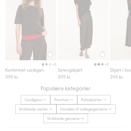
Legg til
Legg til
+2
+2
Kortermet cardigan
Satengskjørt
Skjørt i b
399 kr.
399 kr.
399 kr.
Populære kategorier
Cardigans
Ponchos
Poloskjorter
Strikkede vester
Hoodies & collegegensere
Strikkede gensere