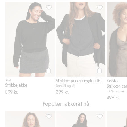
Strikkejakke, Legg til i favoriter
Strikket jakke i 
Legg til
Legg til
Strikket jakke i myk ullblanding
Xlnt
kay/day
Strikkejakke
Bomull og ull
599 kr.
399 kr.
57 % mohair
899 kr.
Populært akkurat nå
Kortermet cardigan, Legg til i favoriter
Satengskjørt, Leg