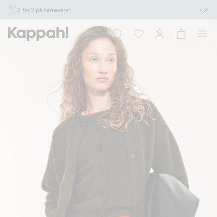
3 for 2 på barnevarer
Ikke Newbie. Gjelder når du handler 2 eller flere varer som inngår i tilbudet tom.
17/8 i butikk & online for deg som er eller blir medlem. Kan ikke kombineres med
andre tilbud eller rabatter.
Handle nå