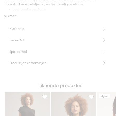
high
ribbestrikkede detaljer og en løs, romslig passform.
waist
Løs, romslig passform
Korte ermer
Vis mer
V-hals
Ribbedetaljer
Materiale
Lengde 64 cm i størrelse XL
Inneholder 91 % resirkulert polyester
Vaskeråd
Artikkelnummer
:
912006
Blended Recycled Polyester
Sporbarhet
Produksjonsinformasjon
Liknende produkter
Nyhet
Strikket topp i mohairblanding, Legg til i f
Strikket topp i 