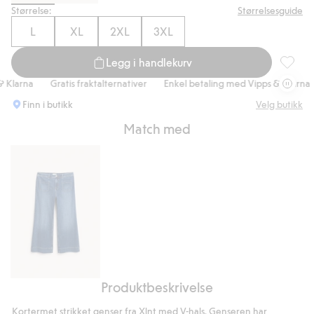
Størrelse:
Størrelsesguide
L
XL
2XL
3XL
Legg i handlekurv
Korterm
larna
Gratis fraktalternativer
Enkel betaling med Vipps & Klarna
Finn i butikk
Velg butikk
Match med
Produktbeskrivelse
Flare
jeans
Kortermet strikket genser fra Xlnt med V-hals. Genseren har