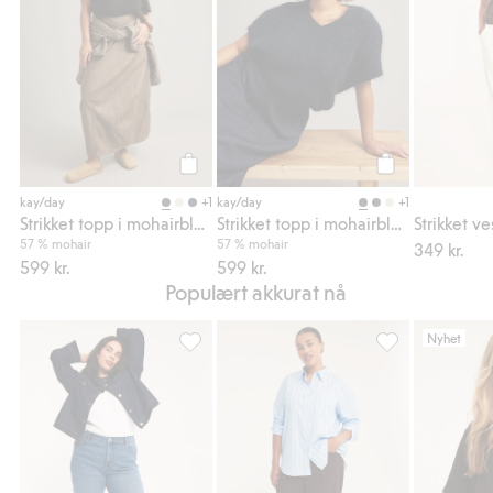
Legg til
Legg til
+1
+1
kay/day
kay/day
Strikket topp i mohairblanding
Strikket topp i mohairblanding
57 % mohair
57 % mohair
349 kr.
599 kr.
599 kr.
Populært akkurat nå
Nyhet
Cropped flare jeans high waist, Legg til i f
Stripete skjorte 