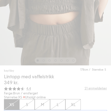
178cm / Størrelse: S
kay/day
Lintopp med vaffelstrikk
349 kr.
Gjennomsnittskarakter:
21
anmeldelser
4.4
Farge:
Brun / ensfarget
Størrelse:
XS
Utsolgt online
XS
S
M
L
XL