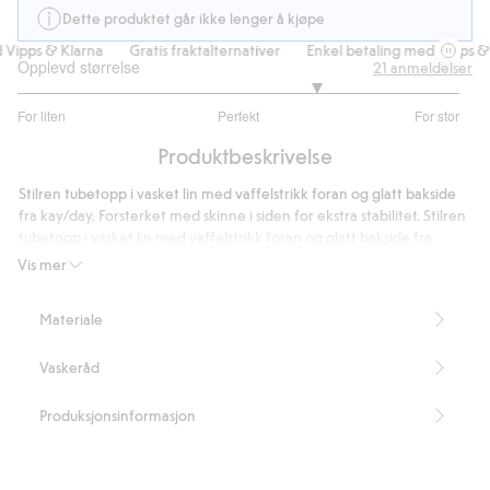
Dette produktet går ikke lenger å kjøpe
ipps & Klarna
Gratis fraktalternativer
Enkel betaling med Vipps & K
Opplevd størrelse
21
anmeldelser
3.714285714285714
For liten
Perfekt
For stor
av
Basert
5
Produktbeskrivelse
på
14
Stilren tubetopp i vasket lin med vaffelstrikk foran og glatt bakside
stemmer
fra kay/day. Forsterket med skinne i siden for ekstra stabilitet. Stilren
tubetopp i vasket lin med vaffelstrikk foran og glatt bakside fra
kay/day. Forsterket med skinne i siden for ekstra stabilitet.
Vis mer
- 16 cm lang i størrelse S
Materiale
- Dette plagget er laget av 100 % European Flax®-sertifisert lin som
er dyrket i Vest-Europa og produsert med lavere miljøpåvirkning.
Vaskeråd
- European Flax®-sertifisert: BVFR13799772
16 cm lang i størrelse S
Dette plagget er laget av 100 % Masters of FLAX FIBRE™-
Produksjonsinformasjon
sertifisert lin.
Artikkelnummer
:
331298
Masters of FLAX FIBRE™