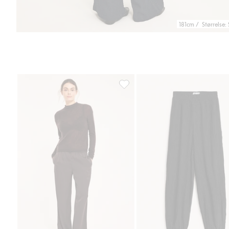
181cm / Størrelse: 
Satengbukse, Legg til i favoriter