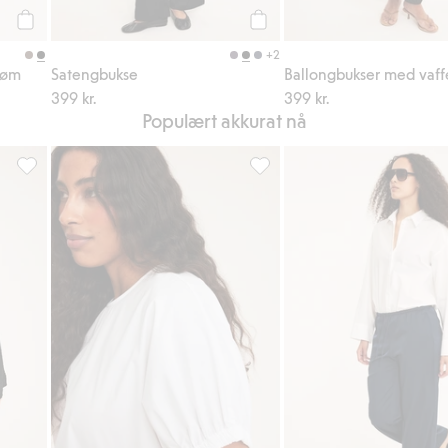
Legg til
Legg til
+2
søm
Satengbukse
Ballongbukser med vaf
399 kr.
399 kr.
Populært akkurat nå
favoriter
Topp med vide ermer, Legg til i favoriter
Topp i bomullspoplin, Legg til 