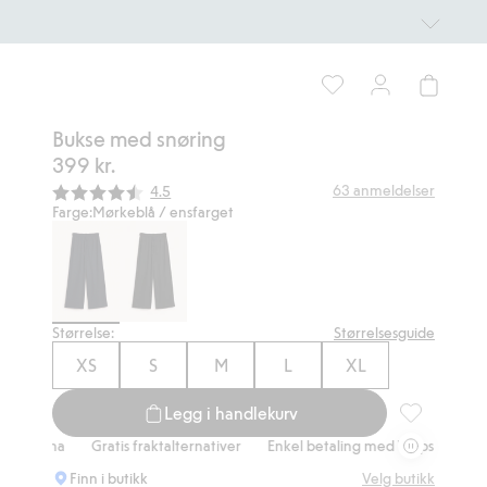
Bukse med snøring
399 kr.
Gjennomsnittskarakter:
63
anmeldelser
4.5
Farge:
Mørkeblå / ensfarget
Størrelse:
Størrelsesguide
XS
S
M
L
XL
Legg i handlekurv
Bukse med sn
a
Gratis fraktalternativer
Enkel betaling med Vipps & Klarna
Grat
Finn i butikk
Velg butikk