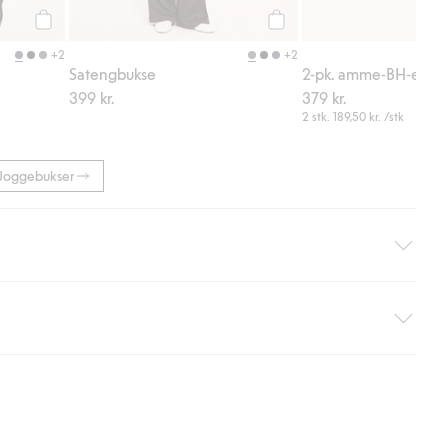
Legg til
Legg til
+2
+2
Satengbukse
2-pk. amme-BH-er
399 kr.
379 kr.
2 stk.
189,50 kr.
/stk
Joggebukser
hjemlevering med Helthjem. Fraktkostnaden fjernes automatisk
nsett hvor mye du handler for.
er om Klarnas betalingsvilkår
(ekstern lenke).