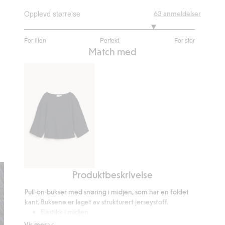
Opplevd størrelse
63
anmeldelser
4.061224489795919
For liten
Perfekt
For stor
av
Basert
Match med
5
på
49
stemmer
Produktbeskrivelse
Topp
med
Pull-on-bukser med snøring i midjen, som har en foldet
vide
kant. Buksene er laget av strukturert jerseystoff.
ermer
Elastikk i midjen
Lengde på innersøm 74,5 cm i størrelse S.
Vis mer