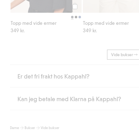
Legg til
Topp med vide ermer
Topp med vide ermer
349 kr.
349 kr.
Vide bukser
Er det fri frakt hos Kappahl?
Kan jeg betale med Klarna på Kappahl?
Som medlem i Kappahl Club har du alltid gratis frakt til butikk,
etter at du har logget inn og er identifisert som medlem.
Ellers koster frakten 59 NOK for levering med Bring, hjemleve
Ja, i samarbeid med Klarna tilbyr vi smidig betaling med faktura 
Les mer
Dame
Bukser
Vide bukser
Ved å oppgi informasjon i kassen godkjenner du Klarnas vilkår. Når