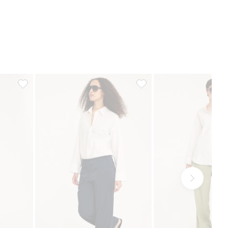
ter
Ballongbukser med vaffelsøm, Legg til i favoriter
Satengbukse, Legg til i favo