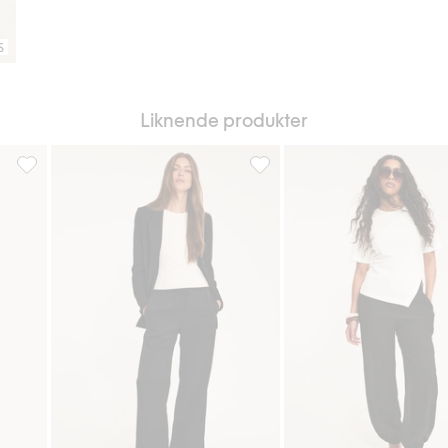
S
Liknende produkter
Ballongbukser med vaffelsøm, Legg til i favoriter
Satengbukse, Legg til i favori