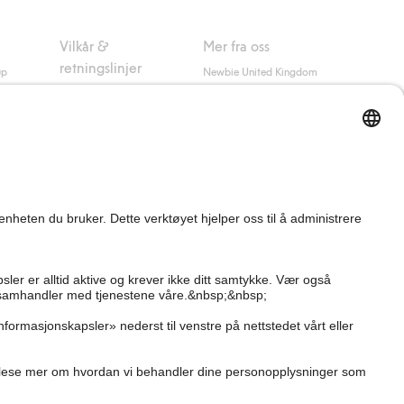
Vilkår &
Mer fra oss
retningslinjer
up
Newbie United Kingdom
Kjøpsvilkår
Newbie Global
Personvernerklæring
Affiliate
Informasjonskapsler
Vilkår #YesKappahl
#YesNewbie