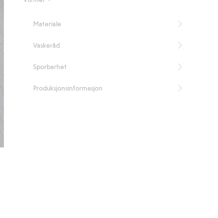
Inneholder 98 % resirkulert polyester.
Artikkelnummer
:
916247
Materiale
Blended Recycled Polyester
Vaskeråd
Sporbarhet
Produksjonsinformasjon