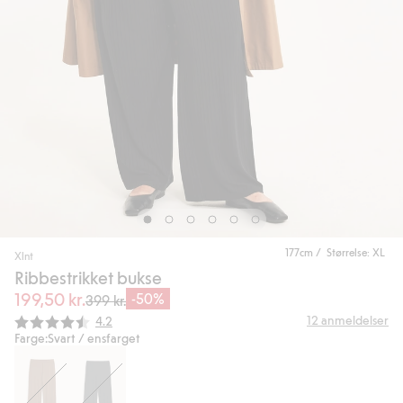
177cm / Størrelse: XL
Xlnt
Ribbestrikket bukse
199,50 kr.
-50%
399 kr.
Gjennomsnittskarakter:
12
anmeldelser
4.2
Farge:
Svart / ensfarget