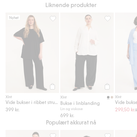
Liknende produkter
Nyhet
Vide bukser i ribbet struktur, Legg til i favo
Bukse i linblandi
Legg til
Legg til
Xlnt
Xlnt
Xlnt
Vide bukser i ribbet struktur
Vide bukse
Bukse i linblanding
399 kr.
Lin og viskose
299,50 kr.
5
699 kr.
Populært akkurat nå