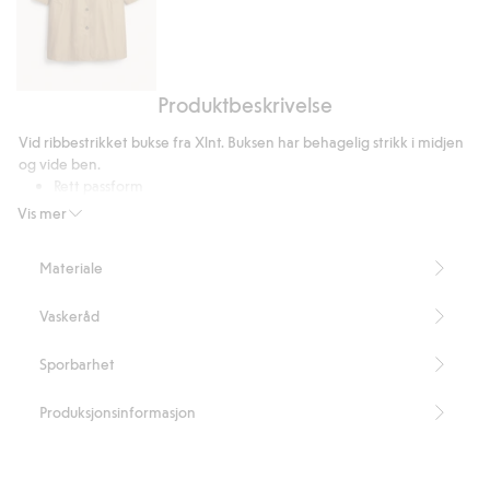
Produktbeskrivelse
Carcoat
Vid ribbestrikket bukse fra Xlnt. Buksen har behagelig strikk i midjen
og vide ben.
Rett passform
Innsydd strikk i midjen
Vis mer
Vide ben
Innerbenslengde 78 cm i størrelse XL
Materiale
Dette produktet inneholder 95 % LENZING™ ECOVERO™-
fibre.
Vaskeråd
Artikkelnummer
:
839308
LENZING™ ECOVERO™
Sporbarhet
Produksjonsinformasjon