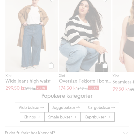
Wide jeans high waist, Legg til i favoriter
Oversize T-skjort
Legg til
Legg til
Xlnt
Xlnt
Xlnt
Wide jeans high waist
Oversize T-skjorte i bomull
Seamless-
299,50 kr.
174,50 kr.
-50%
-50%
99,50 kr.
599 kr.
349 kr.
199
Populære kategorier
Vide bukser
Joggebukser
Cargobukser
Chinos
Smale bukser
Capribukser
Er det fri frakt hos Kappahl?