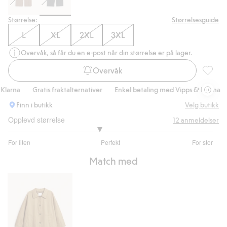
Størrelse:
Størrelsesguide
L
XL
2XL
3XL
Overvåk, så får du en e-post når din størrelse er på lager.
Overvåk
Ribbestr
arna
Gratis fraktalternativer
Enkel betaling med Vipps & Klarna
G
Finn i butikk
Velg butikk
Opplevd størrelse
12
anmeldelser
2.777777777777778
For liten
Perfekt
For stor
av
Basert
5
Match med
på
9
stemmer