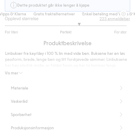
Dette produktet går ikke lenger å kjøpe
ipps & Klarna
Gratis fraktalternativer
Enkel betaling med Vipps & Kl
Opplevd størrelse
223
anmeldelser
3.439790575916231
For liten
Perfekt
For stor
av
Basert
5
Produktbeskrivelse
på
191
Linbukser fra kay/day i 100 % lin med vide ben. Buksene har en løs
stemmer
passform, brede, lange ben og litt forskjøvede sømmer. Linbuksene
har høy elastisk midje, er foldet foran og har to lommer langs
sidesømmene. Lin gir buksene en kjølig og behagelig følelse og ser
Vis mer
like bra ut stryket som det gjør naturlig krøllet.
Bred passform
Materiale
Høy midje
Elastisk midje
Vaskeråd
Lommer i sidene
Full lengde
Innerbenslengde 77 cm i størrelse S
Sporbarhet
Inneholder 100 % Masters of FLAX FIBRE™ lin
Artikkelnummer
:
435198
Produksjonsinformasjon