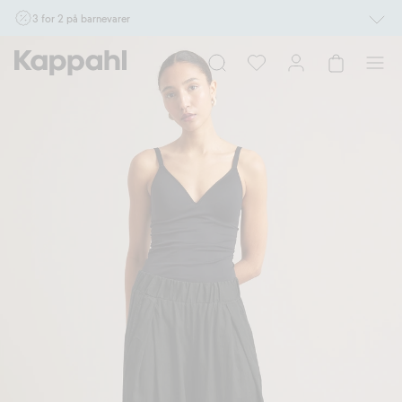
3 for 2 på barnevarer
Ikke Newbie. Gjelder når du handler 2 eller flere varer som inngår i tilbudet tom.
17/8 i butikk & online for deg som er eller blir medlem. Kan ikke kombineres med
andre tilbud eller rabatter.
Handle nå