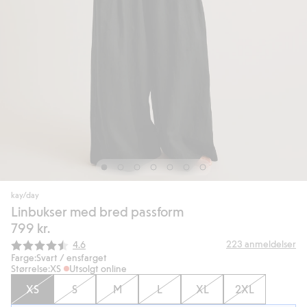
kay/day
Linbukser med bred passform
799 kr.
Gjennomsnittskarakter:
223
anmeldelser
4.6
Farge:
Svart / ensfarget
Størrelse:
XS
Utsolgt online
XS
S
M
L
XL
2XL