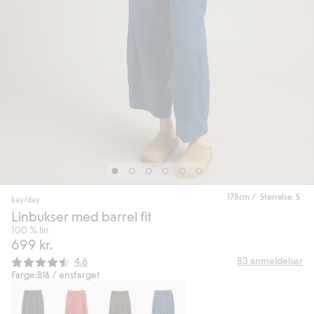
178cm / Størrelse: S
kay/day
Linbukser med barrel fit
100 % lin
699 kr.
Gjennomsnittskarakter:
83
anmeldelser
4.6
Farge:
Blå / ensfarget