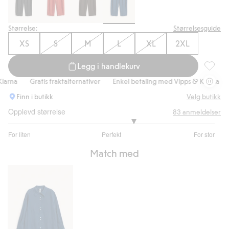
Størrelse:
Størrelsesguide
XS
S
M
L
XL
2XL
Legg i handlekurv
Linbukse
rna
Gratis fraktalternativer
Enkel betaling med Vipps & Klarna
Gr
Finn i butikk
Velg butikk
Opplevd størrelse
83
anmeldelser
3.426229508196721
For liten
Perfekt
For stor
av
Basert
5
Match med
på
61
stemmer