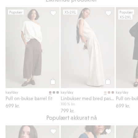
Populær
XS-2XL
Populær
XS-2XL
Pull on-bukse barrel fit, Legg til i favoriter
Linbukser med br
Legg til
Legg til
kay/day
kay/day
kay/day
Pull on-bukse barrel fit
Linbukser med bred passform
Pull on-buk
100 % lin
699 kr.
699 kr.
799 kr.
Populært akkurat nå
Oversized linskjorte, Legg til i favoriter
Linbluse med slip