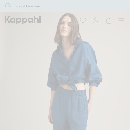
3 for 2 på barnevarer
Ikke Newbie. Gjelder når du handler 2 eller flere varer som inngår i tilbudet tom.
17/8 i butikk & online for deg som er eller blir medlem. Kan ikke kombineres med
andre tilbud eller rabatter.
Handle nå