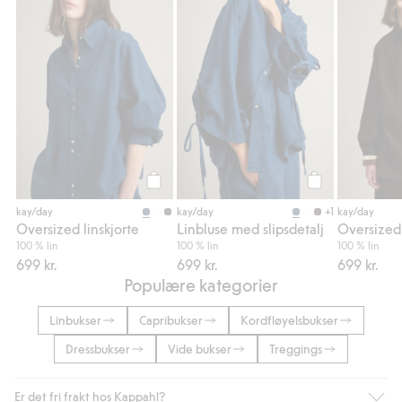
Legg til
Legg til
+1
kay/day
kay/day
kay/day
Oversized linskjorte
Linbluse med slipsdetalj
Oversized 
100 % lin
100 % lin
100 % lin
699 kr.
699 kr.
699 kr.
Populære kategorier
Linbukser
Capribukser
Kordfløyelsbukser
Dressbukser
Vide bukser
Treggings
Er det fri frakt hos Kappahl?