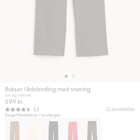
Bukser i linblanding med snøring
Lin og viskose
699 kr.
Gjennomsnittskarakter:
32
anmeldelser
4.4
Farge:
Mørkebrun / ensfarget