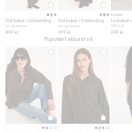
Legg til
Legg til
kay/day
Vid bukse i linblanding
Vid bukse i linblanding
Linbukser 
Lin og viskose
Lin og viskose
100 % lin
499 kr.
499 kr.
699 kr.
Populært akkurat nå
Skjorte i linblanding, Legg til i favoriter
Oversized linskjo
Legg til
Legg til
+2
+2