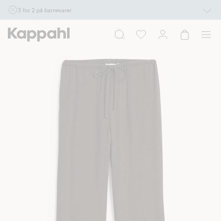
3 for 2 på barnevarer
Ikke Newbie. Gjelder når du handler 2 eller flere varer som inngår i tilbudet tom.
17/8 i butikk & online for deg som er eller blir medlem. Kan ikke kombineres med
andre tilbud eller rabatter.
Handle nå