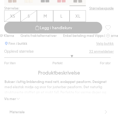
Størrelse:
Størrelsesguide
XS
S
M
L
XL
Legg i handlekurv
Bukser 
Klarna
Gratis fraktalternativer
Enkel betaling med Vipps & Klarna
Finn i butikk
Velg butikk
Opplevd størrelse
32
anmeldelser
3.538461538461538
For liten
Perfekt
For stor
av
Basert
5
Produktbeskrivelse
på
26
Bukser i luftig linblanding med rett, avslappet passform. Designet
stemmer
med elastisk midje og snor for justerbar passform. Det naturlig
strukturerte stoffet gir et mykt fall. Perfekte for varme dager og
avslappede hverdagsantrekk.
Vis mer
Elastisk midje med snøring
Rett, avslappet passform
Materiale
Del av ett sett