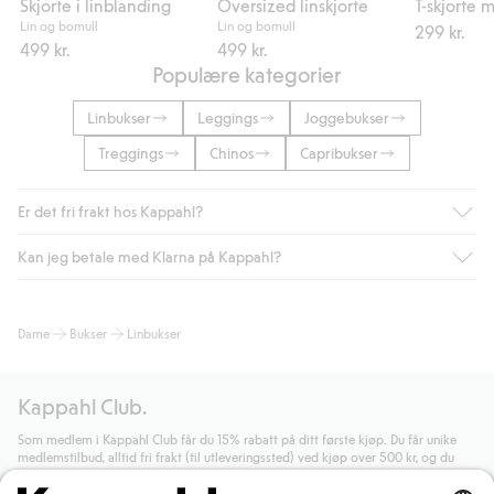
Skjorte i linblanding
Oversized linskjorte
T-skjorte 
Lin og bomull
Lin og bomull
299 kr.
499 kr.
499 kr.
Populære kategorier
Linbukser
Leggings
Joggebukser
Treggings
Chinos
Capribukser
Er det fri frakt hos Kappahl?
Kan jeg betale med Klarna på Kappahl?
Som medlem i Kappahl Club har du alltid gratis frakt til butikk,
eller når du handler for over 500 NOK og velger levering med
Bring eller hjemlevering med Helthjem. Fraktkostnaden fjernes
Ja, i samarbeid med Klarna tilbyr vi smidig betaling med faktura
Dame
Bukser
Linbukser
automatisk etter at du har logget inn og er identifisert som
og andre betalingsmåter.
medlem.
Ved å oppgi informasjon i kassen godkjenner du Klarnas vilkår.
Ellers koster frakten 59 NOK for levering med Bring,
Når du klikker på "Fullfør kjøp" godkjenner du Kappahls
Kappahl Club.
hjemlevering med Helthjem koster 49 NOK og 99 NOK for
generelle vilkår.
Les mer om Klarnas betalingsvilkår
(ekstern
hjemlevering med Bring uansett hvor mye du handler for.
lenke).
Som medlem i Kappahl Club får du 15% rabatt på ditt første kjøp. Du får unike
medlemstilbud, alltid fri frakt (til utleveringssted) ved kjøp over 500 kr, og du
Les mer
Les mer
samler poeng på alle dine kjøp og aktiviteter.