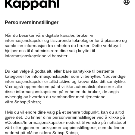
Bli medlem
Trenger du hjelp?
Kundeservice
Kappahl Club
Vanlige spørsmål
Logg inn
Om oss
Bestilling
Kappahl Club
Om Kappahl Group
Vilkår & retningslinjer
Kontakt oss
Medlemsvilkår
Bærekraft
Kjøpsvilkår
Mer fra oss
Finn butikk
Jobbe hos oss