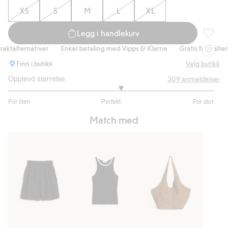
XS
S
M
L
XL
Legg i handlekurv
Vid buks
ktalternativer
Enkel betaling med Vipps & Klarna
Gratis fraktalterna
Finn i butikk
Velg butikk
Opplevd størrelse
309
anmeldelser
3.190082644628099
For liten
Perfekt
For stor
av
Basert
5
Match med
på
242
stemmer