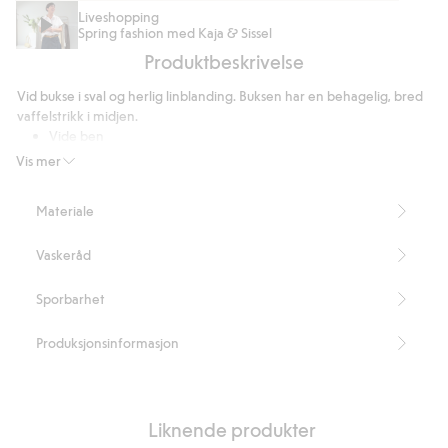
Shorts
Ribbet
Tote-
Liveshopping
Spring fashion med Kaja & Sissel
i
singlet
bag
Produktbeskrivelse
linblanding
med
i
kontrastkanter
ekte
Vid bukse i sval og herlig linblanding. Buksen har en behagelig, bred
semsket
vaffelstrikk i midjen.
skinn
Vide ben
Herlig linblanding
Vis mer
Vaffelstrikk i midjen
Innerbenslengde 72 cm i størrelse S
Materiale
Inneholder 55 % Masters of FLAX FIBRE™-lin.
Artikkelnummer
:
327429
Vaskeråd
Sporbarhet
Produksjonsinformasjon
Liknende produkter