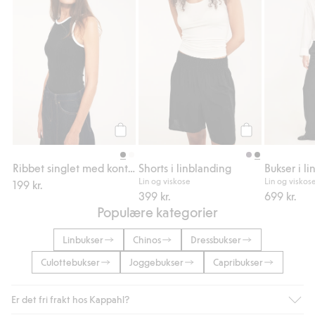
Legg til
Legg til
Ribbet singlet med kontrastkanter
Shorts i linblanding
Lin og viskose
Lin og viskos
199 kr.
399 kr.
699 kr.
Populære kategorier
Linbukser
Chinos
Dressbukser
Culottebukser
Joggebukser
Capribukser
Er det fri frakt hos Kappahl?