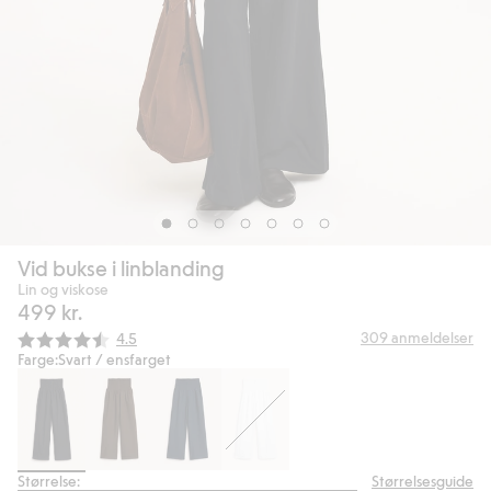
Vid bukse i linblanding
Lin og viskose
499 kr.
Gjennomsnittskarakter:
309
anmeldelser
4.5
Farge:
Svart / ensfarget
Størrelse:
Størrelsesguide