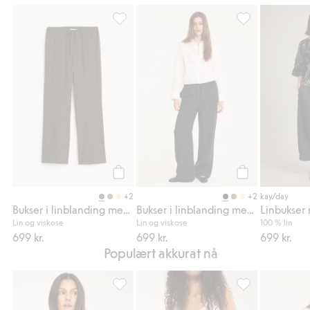
Bukser i linblanding med snøring, Legg til i
Bukser i linblan
Legg til
Legg til
+2
+2
kay/day
Bukser i linblanding med snøring
Bukser i linblanding med snøring
Linbukser 
Lin og viskose
Lin og viskose
100 % lin
699 kr.
699 kr.
699 kr.
Populært akkurat nå
Ribbet singlet med kontrastkanter, Legg til 
Shorts i linbland