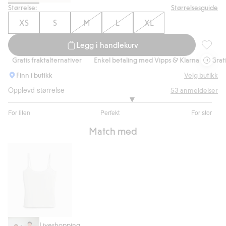
Størrelse:
Størrelsesguide
XS
S
M
L
XL
Legg i handlekurv
Dressbuk
Gratis fraktalternativer
Enkel betaling med Vipps & Klarna
Gratis f
Finn i butikk
Velg butikk
Opplevd størrelse
53
anmeldelser
3.428571428571428
For liten
Perfekt
For stor
av
Basert
5
Match med
på
42
stemmer
Singlet
Liveshopping