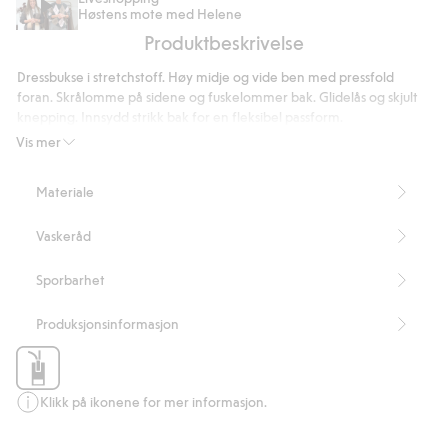
Høstens mote med Helene
med
Produktbeskrivelse
tynne
skulderstropper
Dressbukse i stretchstoff. Høy midje og vide ben med pressfold
foran. Skrålomme på sidene og fuskelommer bak. Glidelås og skjult
knepping. Innsydd strikk bak for en fleksibel passform.
Innerbenslengde 78 cm i størrelse S
Vis mer
Høy midje
Vide ben
Materiale
Inneholder 63 % resirkulert polyester
Artikkelnummer
:
478214
Vaskeråd
Blended Recycled Polyester
Sporbarhet
Produksjonsinformasjon
Klikk på ikonene for mer informasjon.