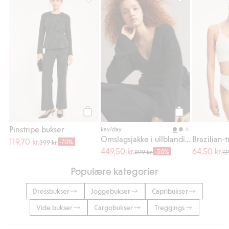
Pinstripe bukser, Legg til i favoriter
Omslagsjakke i u
Legg til
Legg til
Pinstripe bukser
kay/day
Omslagsjakke i ullblanding
Brazilian-t
119,70 kr.
-70%
399 kr.
449,50 kr.
64,50 kr.
-50%
899 kr.
12
Populære kategorier
Dressbukser
Joggebukser
Capribukser
Vide bukser
Cargobukser
Treggings