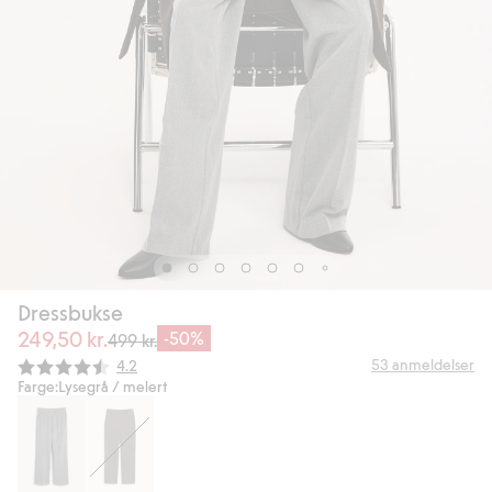
Dressbukse
249,50 kr.
-50%
499 kr.
Gjennomsnittskarakter:
53
anmeldelser
4.2
Farge:
Lysegrå / melert