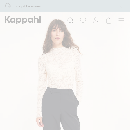
3 for 2 på barnevarer
Ikke Newbie. Gjelder når du handler 2 eller flere varer som inngår i tilbudet tom.
17/8 i butikk & online for deg som er eller blir medlem. Kan ikke kombineres med
andre tilbud eller rabatter.
Handle nå