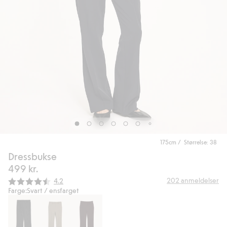
175cm / Størrelse: 38
Dressbukse
499 kr.
Gjennomsnittskarakter:
202
anmeldelser
4.2
Farge:
Svart / ensfarget