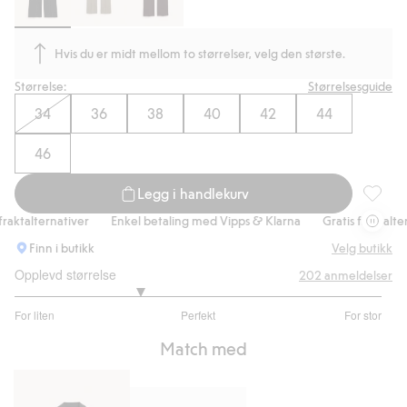
Hvis du er midt mellom to størrelser, velg den største.
Størrelse:
Størrelsesguide
34
36
38
40
42
44
46
Legg i handlekurv
Dressbuk
aktalternativer
Enkel betaling med Vipps & Klarna
Gratis fraktaltern
Finn i butikk
Velg butikk
Opplevd størrelse
202
anmeldelser
2.353658536585366
For liten
Perfekt
For stor
av
Basert
5
Match med
på
164
stemmer