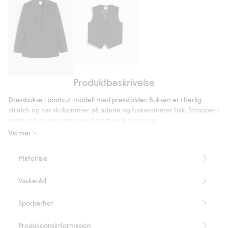
Vest
Produktbeskrivelse
Blazer
Dressbukse i bootcut-modell med pressfolder. Buksen er i herlig
stretch og har skrålommer på sidene og fuskelommer bak. Stropper i
linningen og knepping med skjult krok og knapp.
Innerbenslengde 78 cm i størrelse 38
Vis mer
Inneholder 63 % resirkulert polyester.
Dette produktet er delvis laget av resirkulert polyester.
Materiale
Artikkelnummer
:
308759
Blended Recycled Polyester
Vaskeråd
Sporbarhet
Produksjonsinformasjon