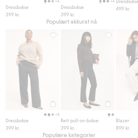
+4
+4
Dressbukse
Dressbukse
499 kr.
399 kr.
399 kr.
Populært akkurat nå
Dressbukse, Legg til i favoriter
Rett pull-on-buks
Legg til
Legg til
+4
Dressbukse
Rett pull-on-bukse
Blazer
399 kr.
399 kr.
899 kr.
Populære kategorier