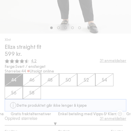
Xlnt
Eliza straight fit
599 kr.
Gjennomsnittskarakter:
31
anmeldelser
4.2
Farge:
Svart / ensfarget
Størrelse:
44
Utsolgt online
44
46
48
50
52
54
56
58
Dette produktet går ikke lenger å kjøpe
a
Gratis fraktalternativer
Enkel betaling med Vipps & Klarna
Grat
Opplevd størrelse
31
anmeldelser
2.692307692307693