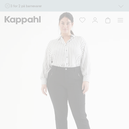
3 for 2 på barnevarer
Ikke Newbie. Gjelder når du handler 2 eller flere varer som inngår i tilbudet tom.
17/8 i butikk & online for deg som er eller blir medlem. Kan ikke kombineres med
andre tilbud eller rabatter.
Handle nå