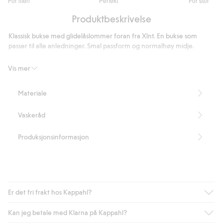
For liten
Perfekt
For stor
av
Basert
5
Produktbeskrivelse
på
26
Klassisk bukse med glidelåslommer foran fra Xlnt. En bukse som
stemmer
passer til alle anledninger. Smal passform og normalhøy midje.
- Innerbenslengde 78 cm i størrelse 50- Normal midje- Smal og
Vis mer
elastisk passform- Stropper i midjen- Glidelåslommer på fremsiden -
Fuskelommer bak- Inneholder 76 % LENZING™ ECOVERO™-
Materiale
viskosefiber.
Artikkelnummer
:
617050
Vaskeråd
LENZING™ ECOVERO™ Blend
Produksjonsinformasjon
Er det fri frakt hos Kappahl?
Kan jeg betale med Klarna på Kappahl?
Som medlem i Kappahl Club har du alltid gratis frakt til butikk,