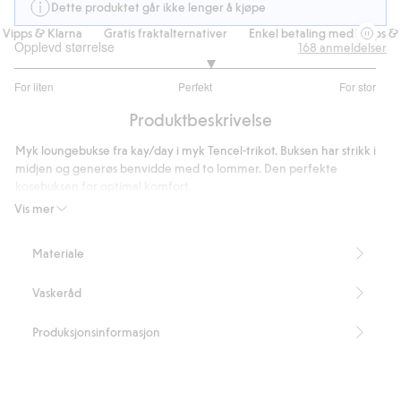
Dette produktet går ikke lenger å kjøpe
Vipps & Klarna
Gratis fraktalternativer
Enkel betaling med Vipps & K
Opplevd størrelse
168
anmeldelser
3.161764705882353
For liten
Perfekt
For stor
av
Basert
5
Produktbeskrivelse
på
136
Myk loungebukse fra kay/day i myk Tencel-trikot. Buksen har strikk i
stemmer
midjen og generøs benvidde med to lommer. Den perfekte
kosebuksen for optimal komfort.
Vis mer
kay/day
En kolleksjon av enkle plagg med tidløst design og fine detaljer. Løs
Materiale
og sjenerøs passform. Komfortable plagg til trening, turer, reiser
eller for å bare slappe av hjemme. Fin loungebukse i føyelig Tencel-
Vaskeråd
kvalitet fra kay/day. Buksen har strikk i midjen og generøs benvidde
med to lommer. Den perfekte kosebuksen for optimal komfort.
Produksjonsinformasjon
- Innerbenslengden er 74 cm lang i størrelse S
- Dette plagget er laget av 72 % TENCEL™-modalfiber, et materiale
som lages av trecellulose fra ansvarlig dyrket skog, i en prosess med
redusert miljøpåvirkning.