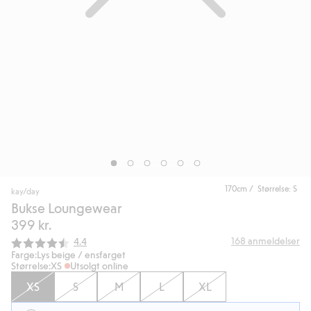
170cm / Størrelse: S
kay/day
Bukse Loungewear
399 kr.
Gjennomsnittskarakter:
168
anmeldelser
4.4
Farge:
Lys beige / ensfarget
Størrelse:
XS
Utsolgt online
XS
S
M
L
XL