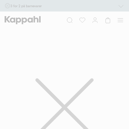
3 for 2 på barnevarer
Ikke Newbie. Gjelder når du handler 2 eller flere varer som inngår i tilbudet tom.
17/8 i butikk & online for deg som er eller blir medlem. Kan ikke kombineres med
andre tilbud eller rabatter.
Handle nå