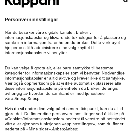
Bli medlem
Trenger du hjelp?
Kundeservice
Kappahl Club
Vanlige spørsmål
Logg inn
Om oss
Bestilling
Kappahl Club
Om Kappahl Group
Vilkår & retningslinjer
Kontakt oss
Medlemsvilkår
Bærekraft
Kjøpsvilkår
Mer fra oss
Finn butikk
Jobbe hos oss
Personvernerklæring