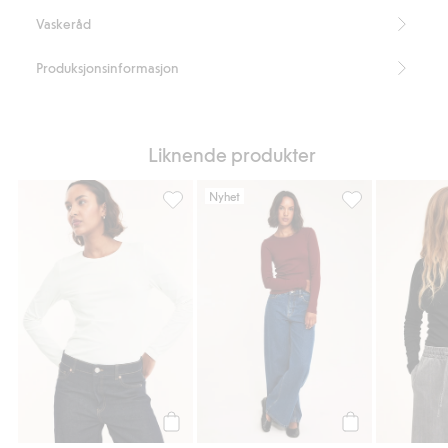
Inneholder 95 % «organic in-conversion»-bomull
Vaskeråd
Artikkelnummer
:
614669
Organic cotton In-conversion – GOTS
Produksjonsinformasjon
Liknende produkter
Nyhet
Langermet topp, Legg til i favoriter
Ribbestrikket, l
Legg til
Legg til