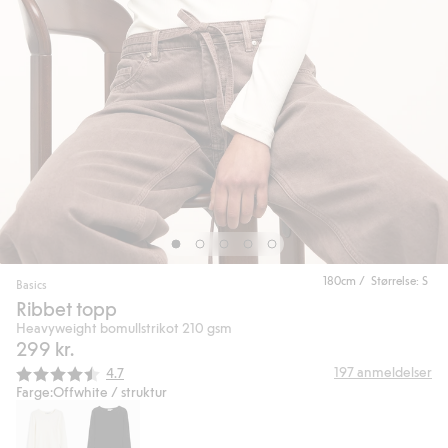
180cm / Størrelse: S
Basics
Ribbet topp
Heavyweight bomullstrikot 210 gsm
299 kr.
Gjennomsnittskarakter:
197
anmeldelser
4.7
Farge:
Offwhite / struktur