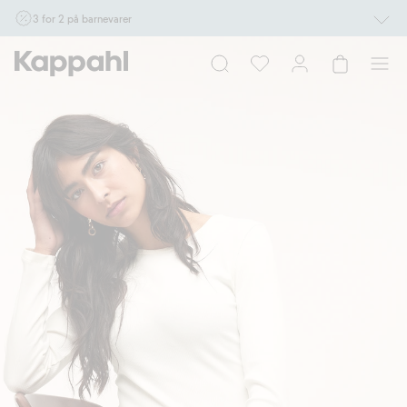
3 for 2 på barnevarer
Ikke Newbie. Gjelder når du handler 2 eller flere varer som inngår i tilbudet tom.
17/8 i butikk & online for deg som er eller blir medlem. Kan ikke kombineres med
andre tilbud eller rabatter.
Handle nå