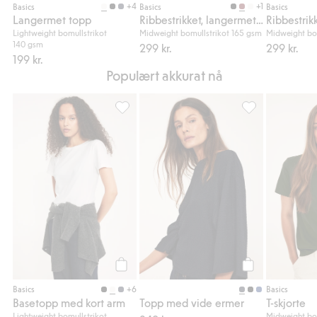
+4
+1
Basics
Basics
Basics
Langermet topp
Ribbestrikket, langermet topp
Lightweight bomullstrikot
Midweight bomullstrikot 165 gsm
Midweight bo
140 gsm
299 kr.
299 kr.
199 kr.
Populært akkurat nå
Basetopp med kort arm, Legg til i favorite
Topp med vide er
Legg til
Legg til
+6
Basics
Basics
Basetopp med kort arm
Topp med vide ermer
T-skjorte
Lightweight bomullstrikot
Midweight bo