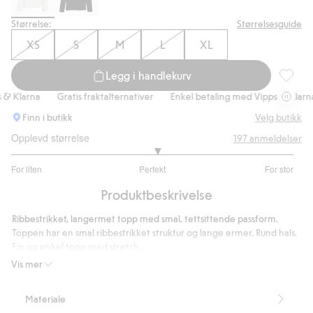
Størrelse:
Størrelsesguide
XS
S
M
L
XL
Legg i handlekurv
Ribbet t
Klarna
Gratis fraktalternativer
Enkel betaling med Vipps & Klarna
Finn i butikk
Velg butikk
Opplevd størrelse
197
anmeldelser
3.062015503875969
For liten
Perfekt
For stor
av
Basert
5
Produktbeskrivelse
på
129
Ribbestrikket, langermet topp med smal, tettsittende passform.
stemmer
Toppen har en smal ribbestrikket struktur og lange ermer. Rund hals.
Fin og enkel topp med stretch.
Lange ermer
Vis mer
Tettsittende passform
Rund hals
Materiale
Lengde 62 cm i størrelse S