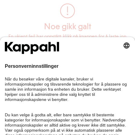
Noe gikk galt
En ukjent feil har oppstått, klikk på knappen for å laste inn
siden på nytt.
Last inn siden på nytt