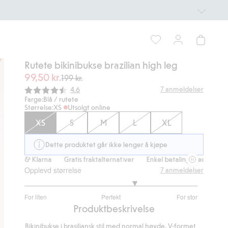
Rutete bikinibukse brazilian high leg
99,50 kr.
199 kr.
Gjennomsnittskarakter:
7
anmeldelser
4.6
Farge:
Blå / rutete
Størrelse:
XS
Utsolgt online
XS
S
M
L
XL
Dette produktet går ikke lenger å kjøpe
ps & Klarna
Gratis fraktalternativer
Enkel betaling med Vipps & Kla
Opplevd størrelse
7
anmeldelser
3.571428571428572
For liten
Perfekt
For stor
av
Basert
Produktbeskrivelse
5
på
Bikinibukse i brasiliansk stil med normal høyde, V-formet