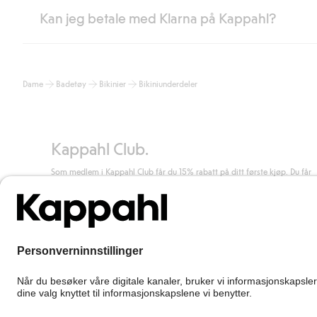
Kan jeg betale med Klarna på Kappahl?
Som medlem i Kappahl Club har du alltid gratis frakt til butikk,
etter at du har logget inn og er identifisert som medlem.
Ellers koster frakten 59 NOK for levering med Bring, hjemleve
Ja, i samarbeid med Klarna tilbyr vi smidig betaling med faktura 
Les mer
Dame
Badetøy
Bikinier
Bikiniunderdeler
Ved å oppgi informasjon i kassen godkjenner du Klarnas vilkår. Når
Les mer
Kappahl Club.
Som medlem i Kappahl Club får du 15% rabatt på ditt første kjøp. Du får
unike medlemstilbud, alltid fri frakt (til utleveringssted) ved kjøp over 50
kr, og du samler poeng på alle dine kjøp og aktiviteter.
Bli medlem