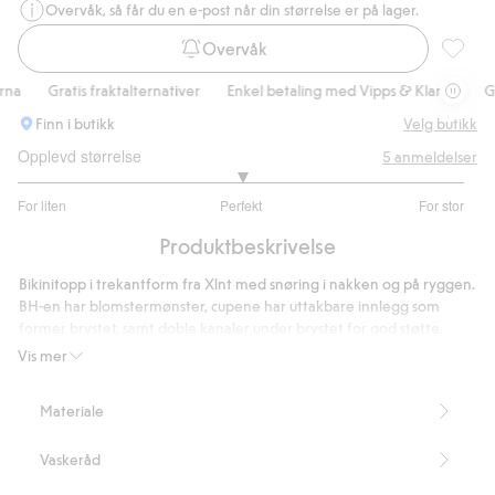
Overvåk, så får du en e-post når din størrelse er på lager.
Overvåk
Vattert 
Gratis fraktalternativer
Enkel betaling med Vipps & Klarna
Grati
Finn i butikk
Velg butikk
Opplevd størrelse
5
anmeldelser
3
For liten
Perfekt
For stor
av
Basert
5
Produktbeskrivelse
på
3
Bikinitopp i trekantform fra Xlnt med snøring i nakken og på ryggen.
stemmer
BH-en har blomstermønster, cupene har uttakbare innlegg som
former brystet, samt doble kanaler under brystet for god støtte.
Uttakbar vattering
Vis mer
Knyting i nakken og ryggen
Blomstrete
Materiale
Doble kanaler under bysten
Inneholder 82 % resirkulert polyester
Vaskeråd
Artikkelnummer
:
825802
Blended Recycled Polyester