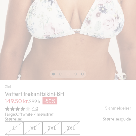
Xlnt
Vattert trekantbikini-BH
149,50 kr.
-50%
299 kr.
Gjennomsnittskarakter:
5
anmeldelser
4.0
Farge:
Offwhite / mønstret
Størrelse:
Størrelsesguide
L
XL
2XL
3XL