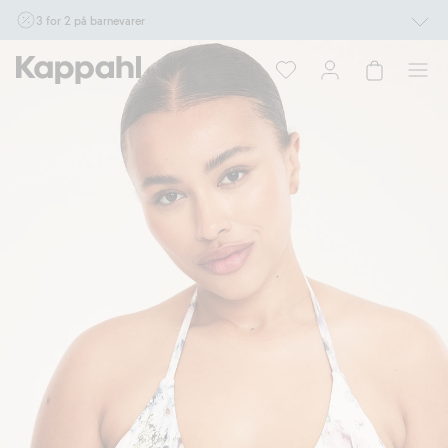
3 for 2 på barnevarer
Ikke Newbie. Gjelder når du handler 2 eller flere varer som inngår i tilbudet tom.
17/8 i butikk & online for deg som er eller blir medlem. Kan ikke kombineres med
andre tilbud eller rabatter.
Handle nå