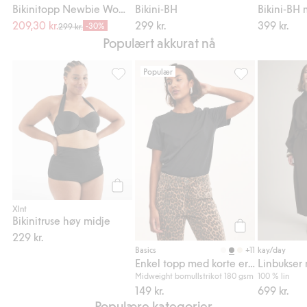
Bikinitopp Newbie Woman
Bikini-BH
Bikini-BH
209,30 kr.
299 kr.
399 kr.
-30%
299 kr.
Populært akkurat nå
Populær
Bikinitruse høy midje, Legg til i favoriter
Enkel topp med k
Legg til
Xlnt
Bikinitruse høy midje
229 kr.
Legg til
+11
Basics
kay/day
Enkel topp med korte ermer
Linbukser 
Midweight bomullstrikot 180 gsm
100 % lin
149 kr.
699 kr.
Populære kategorier