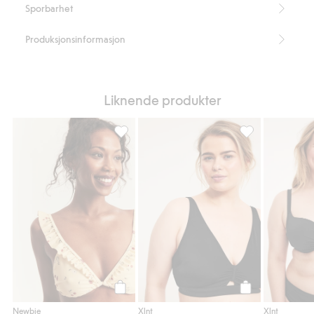
Sporbarhet
Produksjonsinformasjon
Liknende produkter
Bikinitopp Newbie Woman, Legg til i favor
Bikini-BH, Legg t
Legg til
Legg til
Newbie
Xlnt
Xlnt