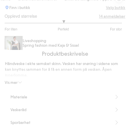
Finn i butikk
Velg butikk
Opplevd størrelse
14
anmeldelser
3
For liten
Perfekt
For stor
av
Basert
5
på
Liveshopping
Spring fashion med Kaja & Sissel
11
Produktbeskrivelse
stemmer
Håndveske i ekte semsket skinn. Vesken har snøring i sidene som
kan knyttes sammen for å få en annen form på vesken. Åpen
innerlomme.
Høyde 60 cm, inkludert håndtak
Vis mer
Bredde 54 cm
Bredde på bunnen: 29 cm
Materiale
Artikkelnummer
:
892257
Vaskeråd
Sporbarhet