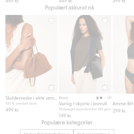
449 kr.
449 kr.
399 kr.
Populært akkurat nå
Skulderveske i ekte semsket skinn, Legg til 
Vanlig t-skjorte 
Legg til
Legg til
Skulderveske i ekte semsket skinn
+11
Basics
Vanlig t-skjorte i bomull
Amme-BH 
100 % semsket skinn
499 kr.
Midweight bomullstrikot 180 gsm
299 kr.
149 kr.
Populære kategorier
Vesker & lommebøker
Fest-accessories