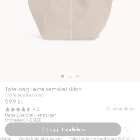
Tote-bag i ekte semsket skinn
100 % semsket skinn
999 kr.
Gjennomsnittskarakter:
14
anmeldelser
4.2
Farge:
Lysebrun / ensfarget
Størrelse:
ONE SIZE
Legg i handlekurv
Tote-ba
arna
Gratis fraktalternativer
Enkel betaling med Vipps & Klarna
G