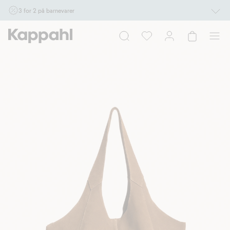
3 for 2 på barnevarer
Ikke Newbie. Gjelder når du handler 2 eller flere varer som inngår i tilbudet tom.
17/8 i butikk & online for deg som er eller blir medlem. Kan ikke kombineres med
andre tilbud eller rabatter.
Handle nå