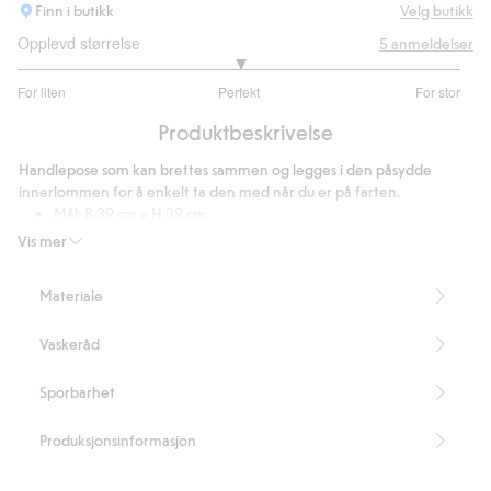
Finn i butikk
Velg butikk
Opplevd størrelse
5
anmeldelser
3
For liten
Perfekt
For stor
av
Basert
5
Produktbeskrivelse
på
2
Handlepose som kan brettes sammen og legges i den påsydde
stemmer
innerlommen for å enkelt ta den med når du er på farten.
Mål: B 39 cm x H 39 cm.
Mål sammenbrettet: B 12 cm x B 12 cm.
Vis mer
Inneholder 100 % resirkulert polyester.
Artikkelnummer
:
826974
Materiale
Recycled Polyester
Vaskeråd
Sporbarhet
Produksjonsinformasjon