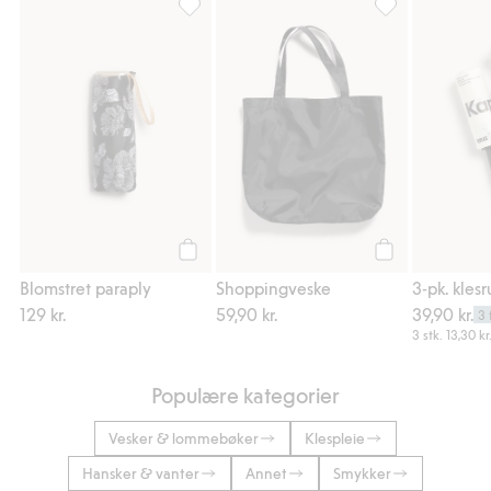
Blomstret paraply, Legg til i favoriter
Shoppingveske, L
Legg til
Legg til
Blomstret paraply
Shoppingveske
3-pk. klesr
129 kr.
59,90 kr.
39,90 kr.
3 
3 stk.
13,30 kr
Populære kategorier
Vesker & lommebøker
Klespleie
Hansker & vanter
Annet
Smykker