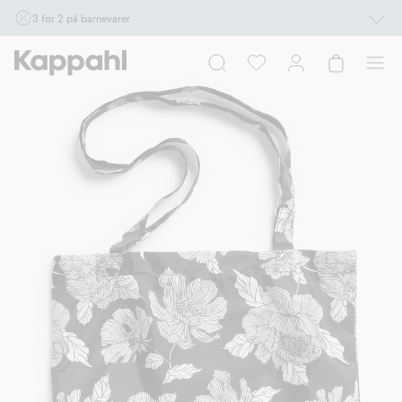
3 for 2 på barnevarer
Ikke Newbie. Gjelder når du handler 2 eller flere varer som inngår i tilbudet tom.
17/8 i butikk & online for deg som er eller blir medlem. Kan ikke kombineres med
andre tilbud eller rabatter.
Handle nå