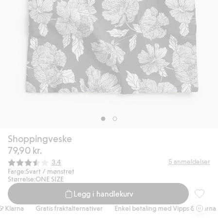
Shoppingveske
79,90 kr.
Gjennomsnittskarakter:
5
anmeldelser
3.4
Farge:
Svart / mønstret
Størrelse:
ONE SIZE
Legg i handlekurv
Shoppin
Klarna
Gratis fraktalternativer
Enkel betaling med Vipps & Klarna