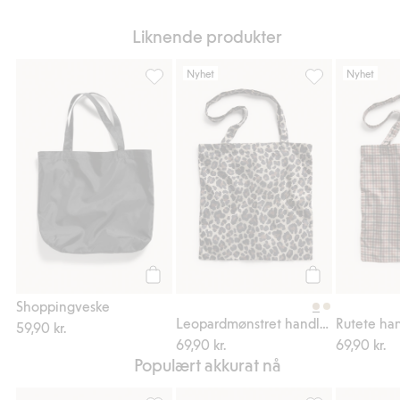
Liknende produkter
Nyhet
Nyhet
Shoppingveske, Legg til i favoriter
Leopardmønstret
Legg til
Legg til
Shoppingveske
Leopardmønstret handlenett
Rutete ha
59,90 kr.
69,90 kr.
69,90 kr.
Populært akkurat nå