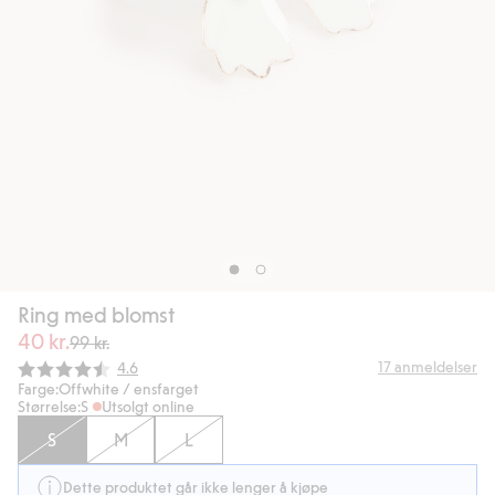
Ring med blomst
40 kr.
99 kr.
Gjennomsnittskarakter:
17
anmeldelser
4.6
Farge:
Offwhite / ensfarget
Størrelse:
S
Utsolgt online
S
M
L
Dette produktet går ikke lenger å kjøpe