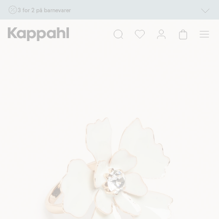
3 for 2 på barnevarer
Ikke Newbie. Gjelder når du handler 2 eller flere varer som inngår i tilbudet tom.
17/8 i butikk & online for deg som er eller blir medlem. Kan ikke kombineres med
andre tilbud eller rabatter.
Handle nå