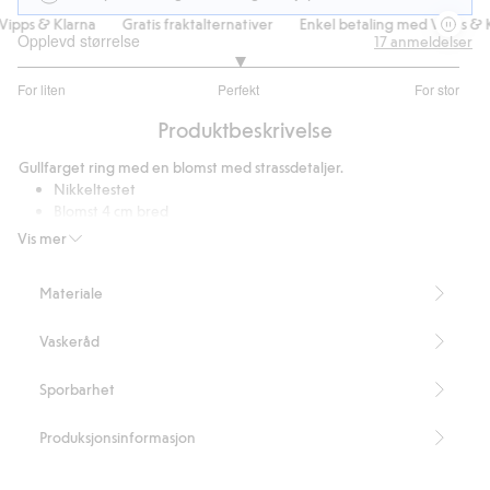
ipps & Klarna
Gratis fraktalternativer
Enkel betaling med Vipps & K
Opplevd størrelse
17
anmeldelser
3
For liten
Perfekt
For stor
av
Basert
5
Produktbeskrivelse
på
11
Gullfarget ring med en blomst med strassdetaljer.
stemmer
Nikkeltestet
Blomst 4 cm bred
Inneholder 100 % resirkulert metall.
Vis mer
Artikkelnummer
:
847046
Recycled Metal
Materiale
Vaskeråd
Sporbarhet
Produksjonsinformasjon