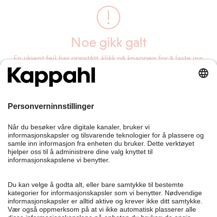
Noe gikk galt
En ukjent feil har oppstått, klikk på knappen for å laste inn
siden på nytt.
Last inn siden på nytt