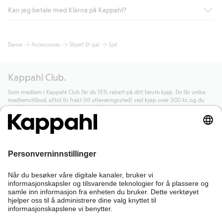
Kan jeg betale med Klarna på Kappahl?
Som medlem i Kappahl Club har du alltid gratis frakt til butikk,
eller når du handler for over 500 NOK og velger levering med
Bring eller hjemlevering med Helthjem. Fraktkostnaden fjernes
Ja, i samarbeid med Klarna tilbyr vi smidig betaling med faktura
Dame
Accessories
Skjerf & sjal
Sjal
automatisk etter at du har logget inn og er identifisert som
og andre betalingsmåter.
medlem.
Ved å oppgi informasjon i kassen godkjenner du Klarnas vilkår.
Ellers koster frakten 59 NOK for levering med Bring,
Når du klikker på "Fullfør kjøp" godkjenner du Kappahls
Kappahl Club.
hjemlevering med Helthjem koster 49 NOK og 99 NOK for
generelle vilkår.
Les mer om Klarnas betalingsvilkår
(ekstern
hjemlevering med Bring uansett hvor mye du handler for.
lenke).
Som medlem i Kappahl Club får du 15% rabatt på ditt første kjøp. Du får unike
medlemstilbud, alltid fri frakt (til utleveringssted) ved kjøp over 500 kr, og du
Les mer
Les mer
samler poeng på alle dine kjøp og aktiviteter.
Bli medlem
Trenger du hjelp?