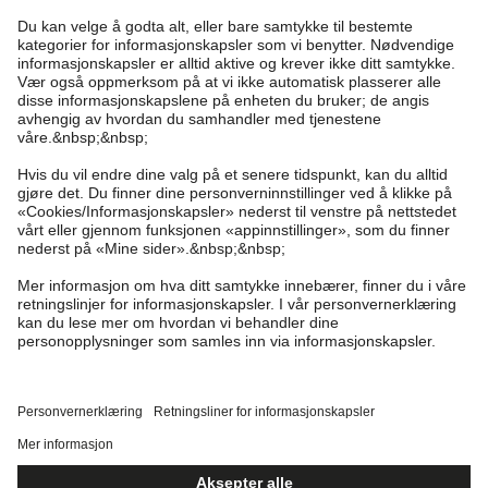
Kundeservice
Kappahl Club
Vanlige spørsmål
Logg inn
Om oss
Bestilling
Kappahl Club
Om Kappahl Group
Vilkår & retningslinjer
Kontakt oss
Medlemsvilkår
Bærekraft
Kjøpsvilkår
Mer fra oss
Finn butikk
Jobbe hos oss
Personvernerklæring
Newbie United Kingdom
Norway
Bytt sted
Personal shopping
Presse
Informasjonskapsler
Newbie Global
Sjekk saldo på gavekortet
Cookies
Tilgjengelighet
Vilkår #YesKappahl #YesNewbie
Affiliate
Angre kjøpet ditt