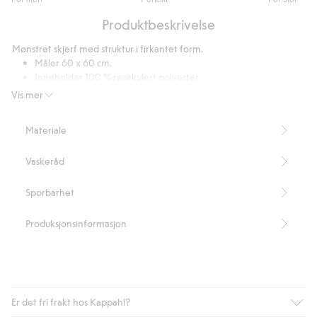
av
Basert
5
Produktbeskrivelse
på
3
Mønstret skjerf med struktur i firkantet form.
stemmer
Måler 60 x 60 cm.
Inneholder 100 % resirkulert polyester.
Artikkelnummer
:
504183
Vis mer
Recycled Polyester
Materiale
Vaskeråd
Sporbarhet
Produksjonsinformasjon
Er det fri frakt hos Kappahl?