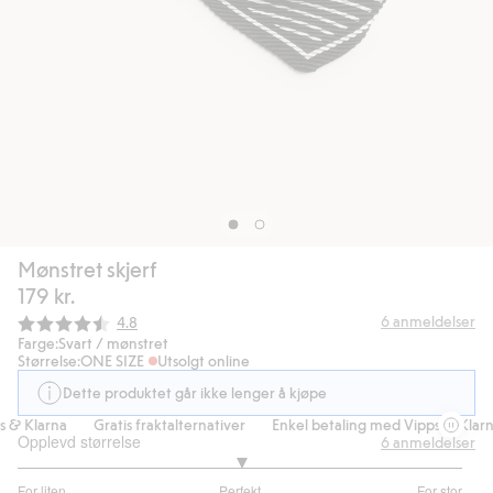
Mønstret skjerf
179 kr.
Gjennomsnittskarakter:
6
anmeldelser
4.8
Farge:
Svart / mønstret
Størrelse:
ONE SIZE
Utsolgt online
Dette produktet går ikke lenger å kjøpe
 & Klarna
Gratis fraktalternativer
Enkel betaling med Vipps & Klarna
Opplevd størrelse
6
anmeldelser
3
For liten
Perfekt
For stor