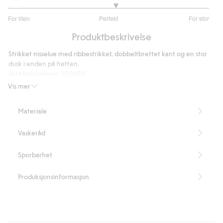
3.133333333333333
For liten
Perfekt
For stor
av
Basert
5
Produktbeskrivelse
på
15
Strikket nisselue med ribbestrikket, dobbeltbrettet kant og en stor
stemmer
dusk i enden på hetten.
Artikkelnummer
:
503623
Blended Recycled Polyester
Vis mer
Materiale
Vaskeråd
Sporbarhet
Produksjonsinformasjon