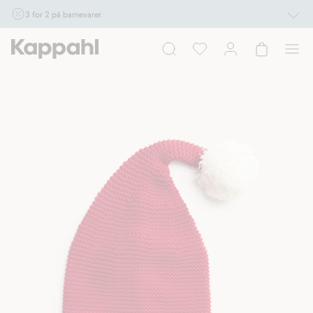
3 for 2 på barnevarer
Ikke Newbie. Gjelder når du handler 2 eller flere varer som inngår i tilbudet tom.
17/8 i butikk & online for deg som er eller blir medlem. Kan ikke kombineres med
andre tilbud eller rabatter.
Handle nå