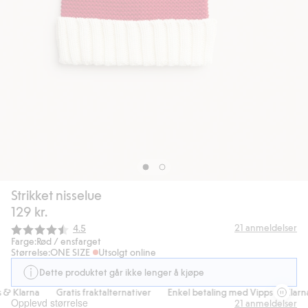
Strikket nisselue
129 kr.
Gjennomsnittskarakter:
21
anmeldelser
4.5
Farge:
Rød / ensfarget
Størrelse:
ONE SIZE
Utsolgt online
Dette produktet går ikke lenger å kjøpe
& Klarna
Gratis fraktalternativer
Enkel betaling med Vipps & Klarna
Opplevd størrelse
21
anmeldelser